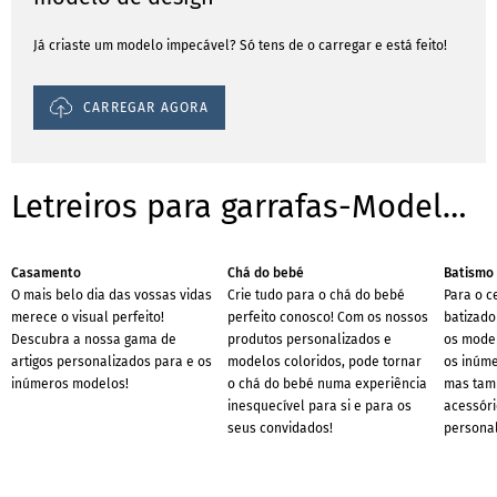
Já criaste um modelo impecável? Só tens de o carregar e está feito!
CARREGAR AGORA
Letreiros para garrafas-Modelos/ Templates para ocasiões
Casamento
Chá do bebé
Batismo
O mais belo dia das vossas vidas
Crie tudo para o chá do bebé
Para o c
merece o visual perfeito!
perfeito conosco! Com os nossos
batizado
Descubra a nossa gama de
produtos personalizados e
os model
artigos personalizados para e os
modelos coloridos, pode tornar
os inúme
inúmeros modelos!
o chá do bebé numa experiência
mas tam
inesquecível para si e para os
acessóri
seus convidados!
personal