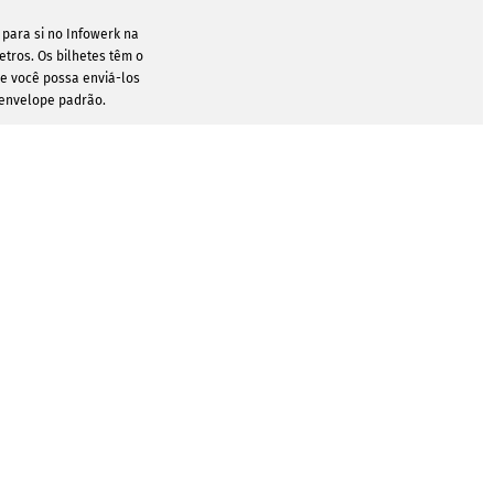
 para si no Infowerk na
etros. Os bilhetes têm o
ue você possa enviá-los
 envelope padrão.
mos adicionar uma linha
ilhetes de entrada. Uma
 pode então ser rasgada
a admissão.
MODELOS
AVALIAÇÕES
NEWSLETTER
 individuais
Desejas receber informações sobre