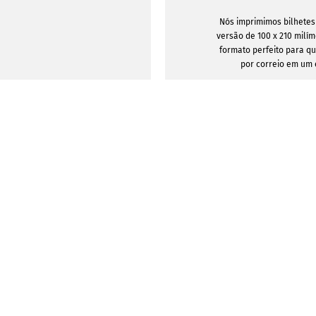
Nós imprimimos bilhetes
versão de 100 x 210 milím
formato perfeito para q
por correio em um
Se desejar, também pode
de perfuração aos seus b
pequena parte do cartão
no momento d
MOSTRAR 
PRINCIPAIS
INFORMATION
SERVICE
rês - é tão fácil desenhar bilhetes
CARACTERÍSTICAS
Sobre Infowerk
Solicitação de