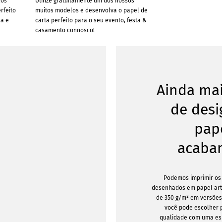
los
Utilize gratuitamente um dos nossos
rfeito
muitos modelos e desenvolva o papel de
ca e
carta perfeito para o seu evento, festa &
casamento connosco!
Ainda ma
de des
pap
acaba
Podemos imprimir os 
desenhados em papel artí
de 350 g/m² em versões
você pode escolher p
qualidade com uma es