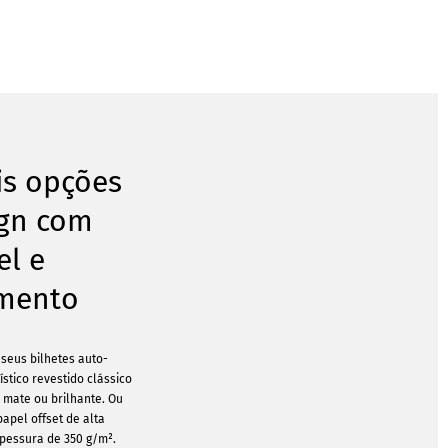
is opções
ign com
el e
mento
seus bilhetes auto-
stico revestido clássico
 mate ou brilhante. Ou
apel offset de alta
pessura de 350 g/m².