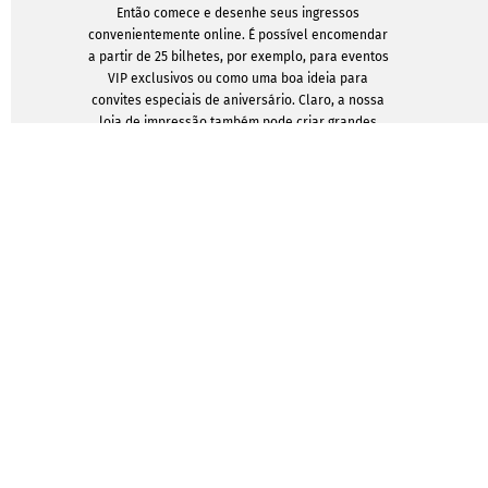
Então comece e desenhe seus ingressos
convenientemente online. É possível encomendar
a partir de 25 bilhetes, por exemplo, para eventos
VIP exclusivos ou como uma boa ideia para
convites especiais de aniversário. Claro, a nossa
loja de impressão também pode criar grandes
encomendas de até 5.000 bilhetes para
fornecedores profissionais ou grandes eventos.
MOSTRAR MODELOS
TOPSELLER DIGITAL
TOPSELLER PRINT
Um, dois, t
Posts de
digitais
Esferográficas
Papel de carta