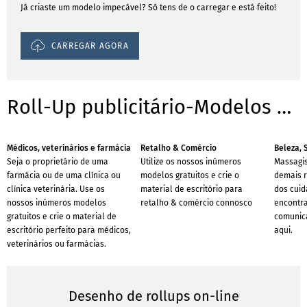
Já criaste um modelo impecável? Só tens de o carregar e está feito!
CARREGAR AGORA
Roll-Up publicitário-Modelos para sucursais
Médicos, veterinários e farmácia
Retalho & Comércio
Beleza, 
Seja o proprietário de uma
Utilize os nossos inúmeros
Massagis
farmácia ou de uma clínica ou
modelos gratuitos e crie o
demais r
clínica veterinária. Use os
material de escritório para
dos cuid
nossos inúmeros modelos
retalho & comércio connosco
encontr
gratuitos e crie o material de
comunica
escritório perfeito para médicos,
aqui.
veterinários ou farmácias.
Desenho de rollups on-line