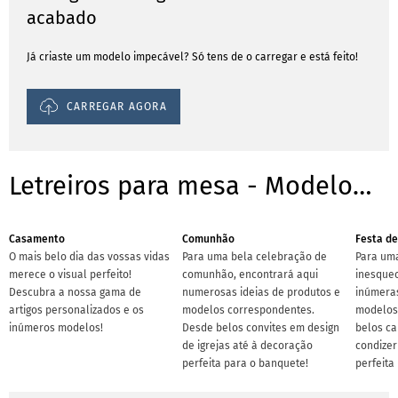
acabado
Já criaste um modelo impecável? Só tens de o carregar e está feito!
CARREGAR AGORA
Letreiros para mesa - Modelos/ Templates para ocasiões
Casamento
Comunhão
Festa de
O mais belo dia das vossas vidas
Para uma bela celebração de
Para uma
merece o visual perfeito!
comunhão, encontrará aqui
inesquec
Descubra a nossa gama de
numerosas ideias de produtos e
inúmeras
artigos personalizados e os
modelos correspondentes.
modelos 
inúmeros modelos!
Desde belos convites em design
belos ca
de igrejas até à decoração
condizer
perfeita para o banquete!
perfeita