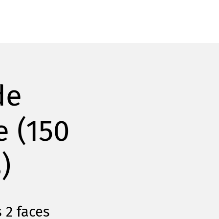
de
e (150
)
 2 faces