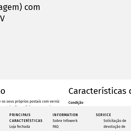
sagem) com
UV
ão
Características
 os seus próprios postais com verniz
Condição
 postais são perfeitos para enviar
Disponibilidade
tes ou mesmo informações da empresa
PRINCIPAIS
INFORMATION
SERVICE
Quantidade
te e apelativa. Hoje, ter uma
CARACTERÍSTICAS
Sobre Infowerk
Solicitação de
al na ponta dos dedos é um presente
Marca
Loja fechada
FAQ
devolução de
Com a Infowerk, pode facilmente criar e