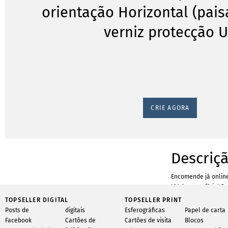
orientação Horizontal (pai
verniz protecção 
CRIE AGORA
Descriç
Encomende já online
UV de superfície! Os
felicitações, convi
TOPSELLER DIGITAL
TOPSELLER PRINT
de uma forma elegan
Posts de
digitais
Esferográficas
Papel de carta
correspondência re
Facebook
Cartões de
Cartões de visita
Blocos
especial por si só. 