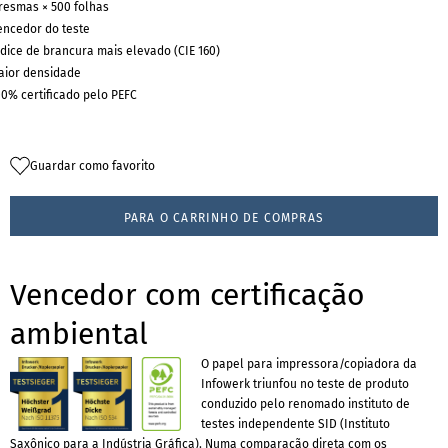
 resmas × 500 folhas
encedor do teste
ndice de brancura mais elevado (CIE 160)
aior densidade
00% certificado pelo PEFC
Guardar como favorito
PARA O CARRINHO DE COMPRAS
Vencedor com certificação
ambiental
O papel para impressora/copiadora da
Infowerk triunfou no teste de produto
conduzido pelo renomado instituto de
testes independente SID (Instituto
Saxônico para a Indústria Gráfica). Numa comparação direta com os