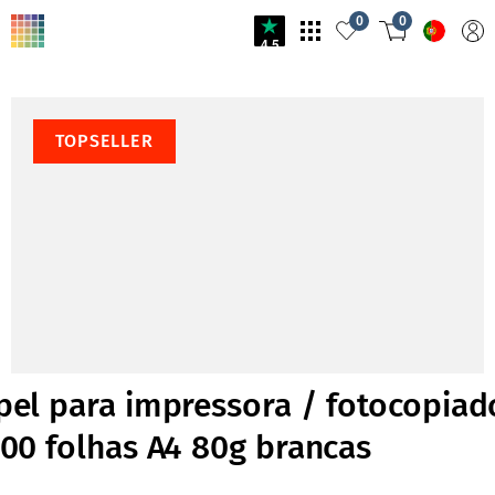
0
0
4.5
TOPSELLER
pel para impressora / fotocopiad
500 folhas A4 80g brancas