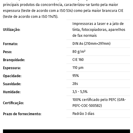
principais produtos da concorrência, caracterizou-se tanto pela maior
espessura (teste de acordo com a ISO 534) como pela maior brancura CIE
(teste de acordo com a ISO 11475).
Impressoras a laser e a jato de
Utilização:
tinta, fotocopiadoras, aparelhos
de fax normais
DIN A4 (210mm×297mm)
Formato:
80 g/m²
Peso:
CIE 160
Branquidade:
110 μm
Espessura:
95%
Opacidade:
28s
Suavidade:
3,5 - 5,5%
Humidade:
100% certificado pelo PEFC (GFA-
Certificação:
PEFC-COC-500582)
Padrão 3 dias
Prazo de fornecimento: