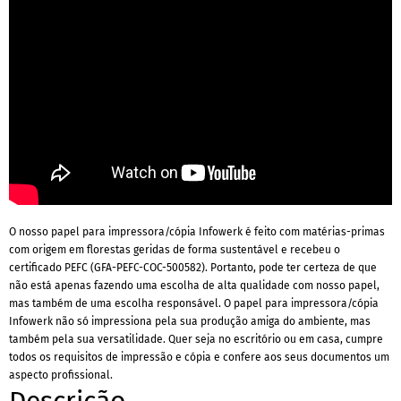
O nosso papel para impressora/cópia Infowerk é feito com matérias-primas
com origem em florestas geridas de forma sustentável e recebeu o
certificado PEFC (GFA-PEFC-COC-500582). Portanto, pode ter certeza de que
não está apenas fazendo uma escolha de alta qualidade com nosso papel,
mas também de uma escolha responsável. O papel para impressora/cópia
Infowerk não só impressiona pela sua produção amiga do ambiente, mas
também pela sua versatilidade. Quer seja no escritório ou em casa, cumpre
todos os requisitos de impressão e cópia e confere aos seus documentos um
aspecto profissional.
Descrição