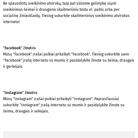
Be spausdintų sveikinimo atvirukų, taip pat siūlome galimybę siųsti
sveikinimus šeimai ir draugams skaitmeniniu būdu el. paštu arba per
socialinę žiniasklaidą. Tiesiog sukurkite skaitmeninius sveikinimo atvirukus
internetu!
"Facebook" žinutės
Mūsų "Facebook" įrašai puikiai pritaikyti "Facebook". Tiesiog sukurkite savo
"Facebook" įrašą internetu su mumis ir pasidalykite žinute su šeima, draugais
ir gerbėjais.
"Instagram" žinutės
Mūsų "Instagram" įrašai puikiai pritaikyti "Instagram". Paprasčiausiai
sukurkite "Instagram" įrašą internetu su mumis ir pasidalykite žinute su
šeima, draugais ir sekėjais.