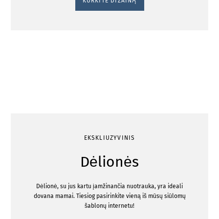
KURKITE DIZAINĄ
EKSKLIUZYVINIS
Dėlionės
Dėlionė, su jus kartu įamžinančia nuotrauka, yra ideali
dovana mamai. Tiesiog pasirinkite vieną iš mūsų siūlomų
šablonų internetu!