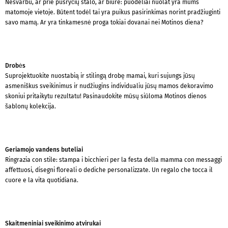
Nesvarbu, ar prie pusryčių stalo, ar biure: puodeliai nuolat yra mums
matomoje vietoje. Būtent todėl tai yra puikus pasirinkimas norint pradžiuginti
savo mamą. Ar yra tinkamesnė proga tokiai dovanai nei Motinos diena?
Drobės
Suprojektuokite nuostabią ir stilingą drobę mamai, kuri sujungs jūsų
asmeniškus sveikinimus ir nudžiugins individualiu jūsų mamos dekoravimo
skoniui pritaikytu rezultatu! Pasinaudokite mūsų siūloma Motinos dienos
šablonų kolekcija.
Geriamojo vandens buteliai
Ringrazia con stile: stampa i bicchieri per la festa della mamma con messaggi
affettuosi, disegni floreali o dediche personalizzate. Un regalo che tocca il
cuore e la vita quotidiana.
Skaitmeniniai sveikinimo atvirukai