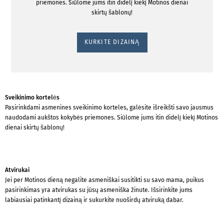
priemones. Siūlome jums itin didelį kiekį Motinos dienai
skirtų šablonų!
KURKITE DIZAINĄ
Sveikinimo kortelės
Pasirinkdami asmenines sveikinimo korteles, galėsite išreikšti savo jausmus
naudodami aukštos kokybės priemones. Siūlome jums itin didelį kiekį Motinos
dienai skirtų šablonų!
Atvirukai
Jei per Motinos dieną negalite asmeniškai susitikti su savo mama, puikus
pasirinkimas yra atvirukas su jūsų asmeniška žinute. Išsirinkite jums
labiausiai patinkantį dizainą ir sukurkite nuoširdų atviruką dabar.