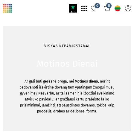
0
0
4.5
VISKAS NEPAMIRŠTAMAI
Motinos Dienai
Ar gali būti geresnė proga, nei
Motinos diena
, norint
padovanoti išskirtinę dovaną tam ypatingam žmogui mūsų
gyvenime? Nesvarbu, ar tai asmeniniai žodžiai
sveikinimo
atviruko pavidalu, ar gražiausi kartu praleisto laiko
prisiminimai, įamžinti, atspausdintos dovanos, tokios kaip
puodelis
,
drobės
ar
dėlionės
, forma.