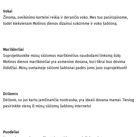
Vokai
Žinoma, sveikinimo kortelei reikia ir derančio voko. Mes tuo pasirūpinome,
todėl kiekvienam Motinos dienos dizainui sukūrėme ir voko šabloną.
Marškinėliai
Suprojektuokite mūsų siūlomus marškinėlius naudodami linksmą šūkį:
Motinos dienos marškinėliai yra asmeninė dovana, kuri tikrai bus dėvima
išdidžiai. Mūsų svetainėje siūlomi šablonai padės jums juos suprojektuoti!
Dėlionės
Dėlionė, su jus kartu įamžinančia nuotrauka, yra ideali dovana mamai. Tiesiog
pasirinkite vieną iš mūsų siūlomų šablonų internetu!
Puodeliai