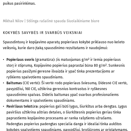
puikus pasirinkimas.
Mikhail Nilov
|
Stilinga rašalinė spauda šiuolaikiniame biure
KOKYBĖS SAVYBĖS IR SVARBŪS VEIKSNIAI
Spausdintuvų ir kopijavimo aparatų popieriaus kokybė priklauso nuo keleto
veiksnių, kurie daro įtaką spausdinimo rezultatams ir naudojimui:
Popieriaus svoris
(gramatūra): Jis matuojamas g/m² ir lemia popieriaus
storį ir stiprumą. Kopijavimo popierius paprastai būna 80 g/m². Sunkesnis
popierius pasižymi geresne išvaizda ir ypač tinka prezentacijoms ar
ryškiems spalvotiems spaudiniams.
Baltumas
(CIE vertė): Ši vertė rodo popieriaus šviesumą. Didesnė CIE vertė,
pavyzdžiui, 160 CIE, užtikrina geresnius kontrastus ir ryškesnes
spausdinimo spalvas. Didelis baltumas ypač svarbus profesionaliems
dokumentams ir spalvotiems spaudiniams.
Paviršiaus tekstūra
: popierius gali būti lygus, šiurkštus arba dengtas. Lygus
paviršius užtikrina aštrias detales, o šiurkštesnis popierius geriau tinka
paprastiems kopijavimo procesams ar ranka rašytiems užrašams.
Padengtas popierius padengtas specialia danga ir idealiai tinka aukštos
kokybės spalvotiems spaudiniams, pavyzdžiui, brošiūroms ar pristatymams.