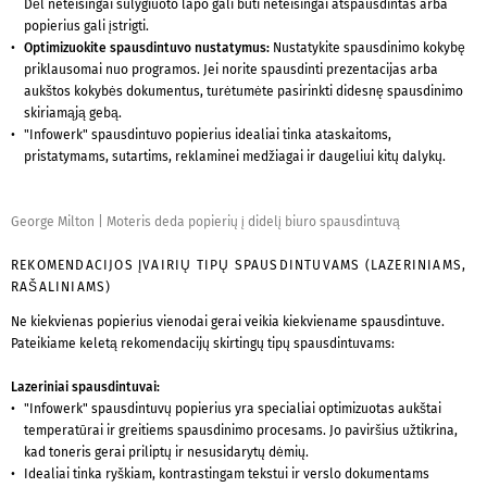
Dėl neteisingai sulygiuoto lapo gali būti neteisingai atspausdintas arba
popierius gali įstrigti.
Optimizuokite spausdintuvo nustatymus:
Nustatykite spausdinimo kokybę
priklausomai nuo programos. Jei norite spausdinti prezentacijas arba
aukštos kokybės dokumentus, turėtumėte pasirinkti didesnę spausdinimo
skiriamąją gebą.
"Infowerk" spausdintuvo popierius idealiai tinka ataskaitoms,
pristatymams, sutartims, reklaminei medžiagai ir daugeliui kitų dalykų.
George Milton
|
Moteris deda popierių į didelį biuro spausdintuvą
REKOMENDACIJOS ĮVAIRIŲ TIPŲ SPAUSDINTUVAMS (LAZERINIAMS,
RAŠALINIAMS)
Ne kiekvienas popierius vienodai gerai veikia kiekviename spausdintuve.
Pateikiame keletą rekomendacijų skirtingų tipų spausdintuvams:
Lazeriniai spausdintuvai:
"Infowerk" spausdintuvų popierius yra specialiai optimizuotas aukštai
temperatūrai ir greitiems spausdinimo procesams. Jo paviršius užtikrina,
kad toneris gerai priliptų ir nesusidarytų dėmių.
Idealiai tinka ryškiam, kontrastingam tekstui ir verslo dokumentams