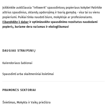
Įsitikinkite aukščiausia "Infowerk" spausdintuvų popieriaus kokybe! Patirkite
aštrius spaudinius, sklandų apdorojimą ir tvarią gamybą - visa tai su vienu
popieriumi. Puikiai tinka naudoti biure, mokykloje ar profesionalams.
Išbandykite jį dabar
ir optimizuokite spausdinimo rezultatus naudodami
popierių, kuriame dera našumas ir ekologiškumas!
DAUGIAU STRAIPSNIŲ
Kalendoriaus šablonai
Spausdinti arba skaitmeniniai kvietimai
PRAMONĖS SEKTORIAI
Švietimas, Mokykla ir Vaikų priežiūra