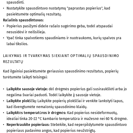
spausdinti.
Nustatykite spausdintuvo nustatymą "paprastas popierius", kad
pasiektumėte optimalių rezultatų.
Rašalinis spausdintuvas:
Popierius pasižymi didele rašalo sugėrimo geba, todėl atspaudai
nesusidėvi ir neišsilieja.
Ypač tinka spalvotiems spaudiniams ir nuotraukoms, kurių spalvos yra
labai tikslios.
LAIKYMAS IR TVARKYMAS SIEKIANT OPTIMALIŲ SPAUSDINIMO
REZULTATŲ
Kad ilgainiui pasiektumėte geriausius spausdinimo rezultatus, popierių
turėtumėte laikyti teisingai:
Laikykite sausoje vietoje:
dėl drėgmės popierius gali susiraukšlėti arba jo
negalima švariai paduoti. Todėl laikykite jį sausoje vietoje.
Laikykite plokščią:
Laikykite popierių plokščiai ir venkite lankstyti lapus,
kad išvengtumėte nemalonių spausdinimo klaidų.
Laikykitės temperatūros ir drėgmės:
Kad popierius nesideformuotų,
idealiai tinka 20-22 °C kambario temperatūra ir mažesnė nei 60 % drėgmė.
Neperkraukite popieriaus:
Stebėkite, kad neperpildytumėte spausdintuvo
popieriaus padavimo angos, kad popierius neužstrigtų.