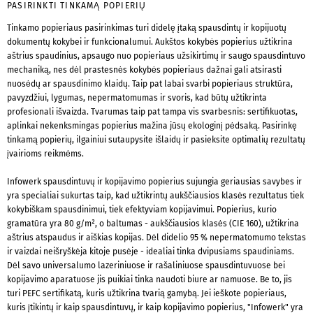
PASIRINKTI TINKAMĄ POPIERIŲ
Tinkamo popieriaus pasirinkimas turi didelę įtaką spausdintų ir kopijuotų
dokumentų kokybei ir funkcionalumui. Aukštos kokybės popierius užtikrina
aštrius spaudinius, apsaugo nuo popieriaus užsikirtimų ir saugo spausdintuvo
mechaniką, nes dėl prastesnės kokybės popieriaus dažnai gali atsirasti
nuosėdų ar spausdinimo klaidų. Taip pat labai svarbi popieriaus struktūra,
pavyzdžiui, lygumas, nepermatomumas ir svoris, kad būtų užtikrinta
profesionali išvaizda. Tvarumas taip pat tampa vis svarbesnis: sertifikuotas,
aplinkai nekenksmingas popierius mažina jūsų ekologinį pėdsaką. Pasirinkę
tinkamą popierių, ilgainiui sutaupysite išlaidų ir pasieksite optimalių rezultatų
įvairioms reikmėms.
Infowerk spausdintuvų ir kopijavimo popierius sujungia geriausias savybes ir
yra specialiai sukurtas taip, kad užtikrintų aukščiausios klasės rezultatus tiek
kokybiškam spausdinimui, tiek efektyviam kopijavimui. Popierius, kurio
gramatūra yra 80 g/m², o baltumas - aukščiausios klasės (CIE 160), užtikrina
aštrius atspaudus ir aiškias kopijas. Dėl didelio 95 % nepermatomumo tekstas
ir vaizdai neišryškėja kitoje pusėje - idealiai tinka dvipusiams spaudiniams.
Dėl savo universalumo lazeriniuose ir rašaliniuose spausdintuvuose bei
kopijavimo aparatuose jis puikiai tinka naudoti biure ar namuose. Be to, jis
turi PEFC sertifikatą, kuris užtikrina tvarią gamybą. Jei ieškote popieriaus,
kuris įtikintų ir kaip spausdintuvų, ir kaip kopijavimo popierius, "Infowerk" yra