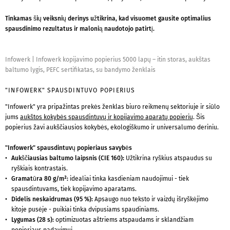
Tinkamas šių veiksnių derinys užtikrina, kad visuomet gausite optimalius
spausdinimo rezultatus ir malonią naudotojo patirtį.
Infowerk
|
Infowerk kopijavimo popierius 5000 lapų – itin storas, aukštas
baltumo lygis, PEFC sertifikatas, su bandymo ženklais
"INFOWERK" SPAUSDINTUVO POPIERIUS
"Infowerk" yra pripažintas prekės ženklas biuro reikmenų sektoriuje ir siūlo
jums
aukštos kokybės spausdintuvų ir kopijavimo aparatų popierių
. Šis
popierius žavi aukščiausios kokybės, ekologiškumo ir universalumo deriniu.
"Infowerk" spausdintuvų popieriaus savybės
Aukščiausias baltumo laipsnis (CIE 160):
Užtikrina ryškius atspaudus su
ryškiais kontrastais.
Gramatūra 80 g/m²:
idealiai tinka kasdieniam naudojimui - tiek
spausdintuvams, tiek kopijavimo aparatams.
Didelis neskaidrumas (95 %):
Apsaugo nuo teksto ir vaizdų išryškėjimo
kitoje pusėje - puikiai tinka dvipusiams spaudiniams.
Lygumas (28 s):
optimizuotas aštriems atspaudams ir sklandžiam