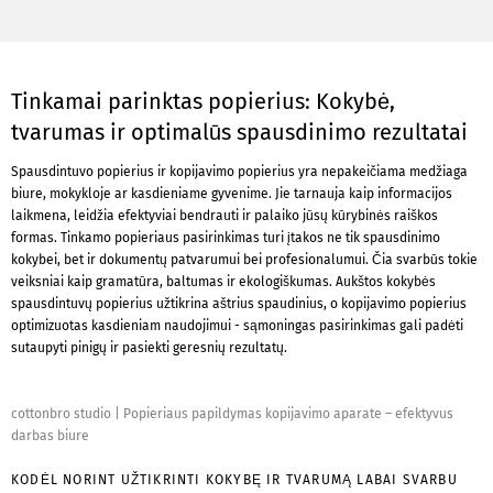
Tinkamai parinktas popierius: Kokybė,
tvarumas ir optimalūs spausdinimo rezultatai
Spausdintuvo popierius ir kopijavimo popierius yra nepakeičiama medžiaga
biure, mokykloje ar kasdieniame gyvenime. Jie tarnauja kaip informacijos
laikmena, leidžia efektyviai bendrauti ir palaiko jūsų kūrybinės raiškos
formas. Tinkamo popieriaus pasirinkimas turi įtakos ne tik spausdinimo
kokybei, bet ir dokumentų patvarumui bei profesionalumui. Čia svarbūs tokie
veiksniai kaip gramatūra, baltumas ir ekologiškumas. Aukštos kokybės
spausdintuvų popierius užtikrina aštrius spaudinius, o kopijavimo popierius
optimizuotas kasdieniam naudojimui - sąmoningas pasirinkimas gali padėti
sutaupyti pinigų ir pasiekti geresnių rezultatų.
cottonbro studio
|
Popieriaus papildymas kopijavimo aparate – efektyvus
darbas biure
KODĖL NORINT UŽTIKRINTI KOKYBĘ IR TVARUMĄ LABAI SVARBU