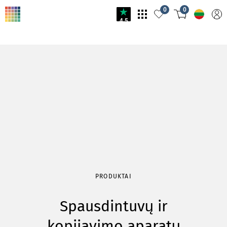
0
0
4.5
PRODUKTAI
Spausdintuvų ir
kopijavimo aparatų