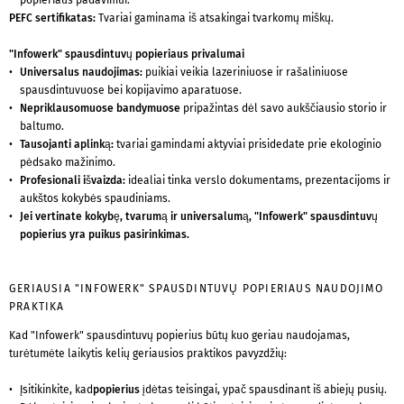
popieriaus padavimui.
PEFC sertifikatas:
Tvariai gaminama iš atsakingai tvarkomų miškų.
"Infowerk" spausdintuvų popieriaus privalumai
Universalus naudojimas:
puikiai veikia lazeriniuose ir rašaliniuose
spausdintuvuose bei kopijavimo aparatuose.
Nepriklausomuose bandymuose
pripažintas dėl savo aukščiausio storio ir
baltumo.
Tausojanti aplinką:
tvariai gamindami aktyviai prisidedate prie ekologinio
pėdsako mažinimo.
Profesionali išvaizda:
idealiai tinka verslo dokumentams, prezentacijoms ir
aukštos kokybės spaudiniams.
Jei vertinate kokybę, tvarumą ir universalumą, "Infowerk" spausdintuvų
popierius yra puikus pasirinkimas.
GERIAUSIA "INFOWERK" SPAUSDINTUVŲ POPIERIAUS NAUDOJIMO
PRAKTIKA
Kad "Infowerk" spausdintuvų popierius būtų kuo geriau naudojamas,
turėtumėte laikytis kelių geriausios praktikos pavyzdžių:
Įsitikinkite, kad
popierius
įdėtas teisingai, ypač spausdinant iš abiejų pusių.