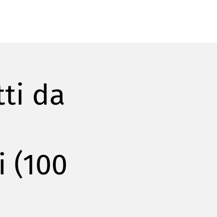
tti da
i (100