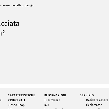
 numerosi modelli di design
acciata
m²
ione
Caratteristiche
CARATTERISTICHE
INFORMAZIONI
SERVIZIO
ci
PRINCIPALI
Su Infowerk
Desidera essere
da visita personalizzati su Infowerk. I
Condizione
Closed Shop
FAQ
richiamato?
sita 1 facciata sono stampati a 4 colori