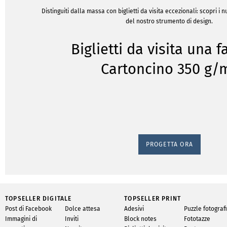
Distinguiti dalla massa con biglietti da visita eccezionali: scopri i
del nostro strumento di design.
Biglietti da visita una f
Cartoncino 350 g/
PROGETTA ORA
Descriz
TOPSELLER DIGITALE
TOPSELLER PRINT
Post di Facebook
Dolce attesa
Adesivi
Puzzle fotografi
Ordina 100 biglietti 
Immagini di
Inviti
Block notes
Fototazze
nostri biglietti da vi