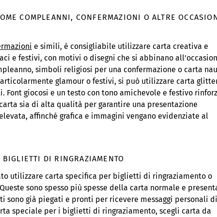
 COME COMPLEANNI, CONFERMAZIONI O ALTRE OCCASIO
ermazioni
e simili, è consigliabile utilizzare carta creativa e
vaci e festivi, con motivi o disegni che si abbinano all'occasio
mpleanno, simboli religiosi per una confermazione o carta nau
articolarmente glamour o festivi, si può utilizzare carta glitte
ti. Font giocosi e un testo con tono amichevole e festivo rinfor
 carta sia di alta qualità per garantire una presentazione
elevata, affinché grafica e immagini vengano evidenziate al
I BIGLIETTI DI RINGRAZIAMENTO
to utilizzare carta specifica per biglietti di ringraziamento o
a. Queste sono spesso più spesse della carta normale e presen
ietti sono già piegati e pronti per ricevere messaggi personali d
rta speciale per i biglietti di ringraziamento, scegli carta da