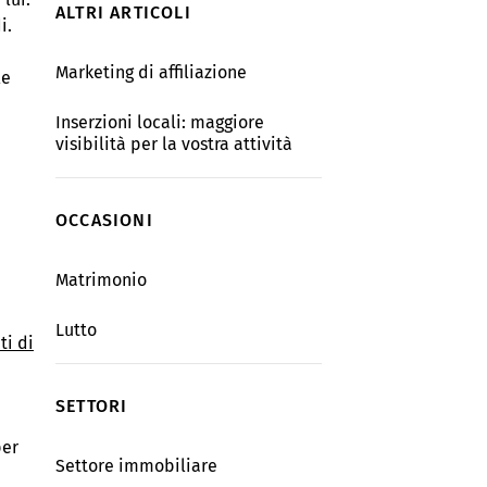
ALTRI ARTICOLI
i.
Marketing di affiliazione
le
Inserzioni locali: maggiore
visibilità per la vostra attività
OCCASIONI
Matrimonio
Lutto
ti di
SETTORI
per
Settore immobiliare