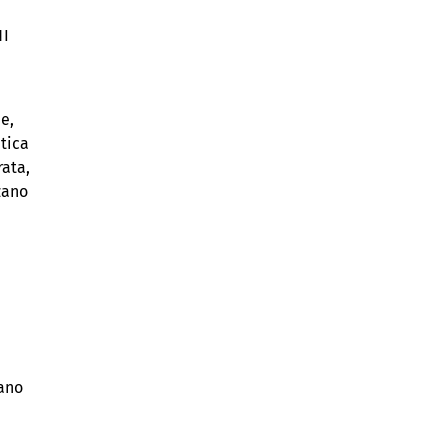
NI
ne,
tica
rata,
zano
tano
i