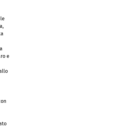
le
a,
ta
ta
aro e
allo
con
ato