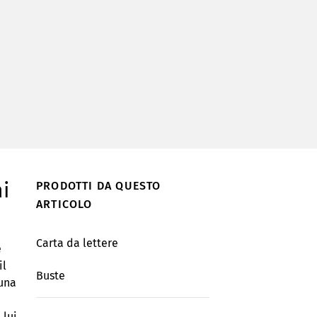
i
PRODOTTI DA QUESTO
ARTICOLO
Carta da lettere
e
il
Buste
 una
lui.