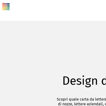
Design d
Scopri quale carta da lettera
di nozze, lettere aziendali, 