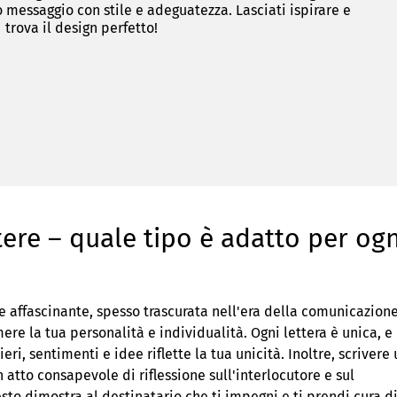
o messaggio con stile e adeguatezza. Lasciati ispirare e
trova il design perfetto!
tere – quale tipo è adatto per ogn
 e affascinante, spesso trascurata nell'era della comunicazion
re la tua personalità e individualità. Ogni lettera è unica, e 
eri, sentimenti e idee riflette la tua unicità. Inoltre, scrivere
 atto consapevole di riflessione sull'interlocutore e sul
o dimostra al destinatario che ti impegni e ti prendi cura di 