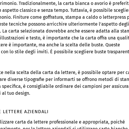
rimonio. Tradizionalmente, la carta bianca o avorio è preferi
n aspetto classico e senza tempo. Tuttavia, è possibile sceglie
monio. Finiture come goffratura, stampa a caldo o letterpress 
ueste tecniche possono arricchire ulteriormente l'aspetto degl
e. La carta selezionata dovrebbe anche essere adatta alla sta
illustrazioni e testo, è importante che la carta offra una quali
tere è importante, ma anche la scelta delle buste. Queste
n lo stile degli inviti. È possibile scegliere buste trasparent
te nella scelta della carta da lettere, è possibile optare per c
ttare diverse tipografie per informarti se offrono metodi di st
 specifica, è consigliabile ordinare dei campioni per assicura
i al tuo design.
E LETTERE AZIENDALI
ilizzare carta da lettere professionale e appropriata, poiché
onalmente, per le lettere aziendali si utilizzano carte bianche