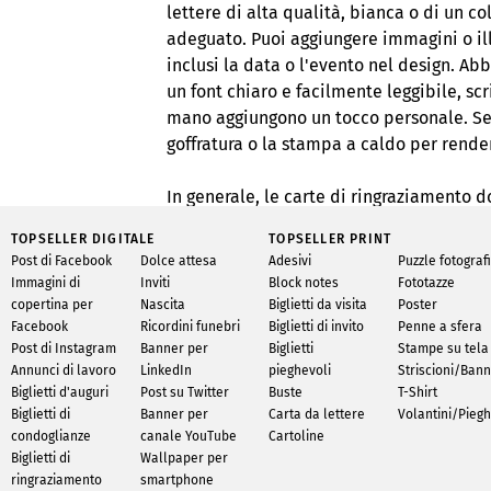
lettere di alta qualità, bianca o di un 
adeguato. Puoi aggiungere immagini o ill
inclusi la data o l'evento nel design. Ab
un font chiaro e facilmente leggibile, sc
mano aggiungono un tocco personale. Se l
goffratura o la stampa a caldo per render
In generale, le carte di ringraziamento 
personale. La scelta della carta giusta 
TOPSELLER DIGITALE
TOPSELLER PRINT
esprimere adeguatamente la tua gratitudi
Post di Facebook
Dolce attesa
Adesivi
Puzzle fotografi
o i loro regali.
Immagini di
Inviti
Block notes
Fototazze
copertina per
Nascita
Biglietti da visita
Poster
Facebook
Ricordini funebri
Biglietti di invito
Penne a sfera
CREA LE TUE LETTERE CON INFOWE
Post di Instagram
Banner per
Biglietti
Stampe su tela
Annunci di lavoro
LinkedIn
pieghevoli
Striscioni/Ban
Da noi troverai la carta intestata adatta 
Biglietti d'auguri
Post su Twitter
Buste
T-Shirt
compleanni o anche biglietti di condogl
Biglietti di
Banner per
Carta da lettere
Volantini/Piegh
perfetti per te. Inoltre, ora puoi anche
condoglianze
canale YouTube
Cartoline
Biglietti di
Wallpaper per
contattarci!
ringraziamento
smartphone