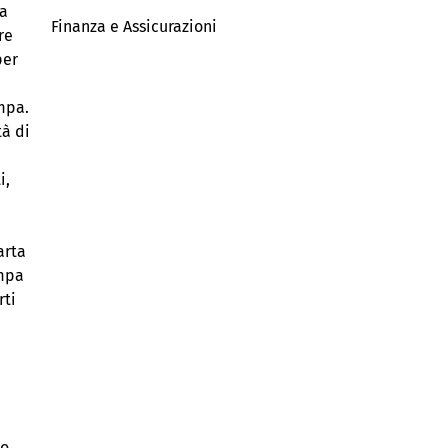
ta
Finanza e Assicurazioni
re
per
i
mpa.
tà di
i,
arta
ampa
rti
 o