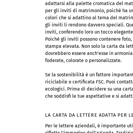
adattarsi alla palette cromatica del mat
per gli inviti di matrimonio, poiché ha u
colori che si adattino al tema del matri
gli inviti li rendono davvero speciali. Q
inviti, conferendo loro un tocco elegant
Poiché gli inviti possono contenere foto, 
stampa elevata. Non solo la carta da let
dovrebbero essere anch'esse in armonia co
foderate, colorate o personalizzate.
Se la sostenibilità è un fattore importan
riciclabile o certificata FSC. Puoi conta
ecologici. Prima di decidere su una carta
che soddisfi le tue aspettative e si adatt
LA CARTA DA LETTERE ADATTA PER L
Per le lettere aziendali, è importante ut
riflette l'immagine dell'azienda. Tradizi