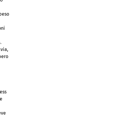
i
 peso
oni
.
via,
bero
ness
de
eve