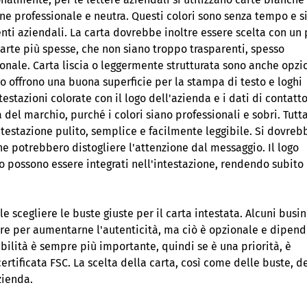
e professionale e neutra. Questi colori sono senza tempo e s
ti aziendali. La carta dovrebbe inoltre essere scelta con un
Carte più spesse, che non siano troppo trasparenti, spesso
nale. Carta liscia o leggermente strutturata sono anche opzi
to offrono una buona superficie per la stampa di testo e loghi
testazioni colorate con il logo dell'azienda e i dati di contatto
 del marchio, purché i colori siano professionali e sobri. Tutta
testazione pulito, semplice e facilmente leggibile. Si dovreb
he potrebbero distogliere l'attenzione dal messaggio. Il logo
to possono essere integrati nell'intestazione, rendendo subito
e scegliere le buste giuste per il carta intestata. Alcuni busi
ttere per aumentarne l'autenticità, ma ciò è opzionale e dipen
bilità è sempre più importante, quindi se è una priorità, è
 certificata FSC. La scelta della carta, così come delle buste, d
zienda.