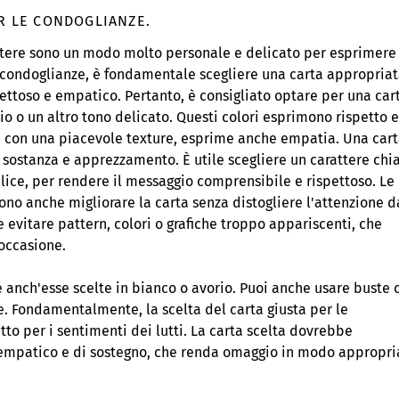
ER LE CONDOGLIANZE.
ttere sono un modo molto personale e delicato per esprimere 
e condoglianze, è fondamentale scegliere una carta appropriat
ettoso e empatico. Pertanto, è consigliato optare per una car
io o un altro tono delicato. Questi colori esprimono rispetto e
a e con una piacevole texture, esprime anche empatia. Una car
sostanza e apprezzamento. È utile scegliere un carattere chi
lice, per rendere il messaggio comprensibile e rispettoso. Le
ono anche migliorare la carta senza distogliere l'attenzione d
 evitare pattern, colori o grafiche troppo appariscenti, che
'occasione.
 anch'esse scelte in bianco o avorio. Puoi anche usare buste 
re. Fondamentalmente, la scelta del carta giusta per le
tto per i sentimenti dei lutti. La carta scelta dovrebbe
 empatico e di sostegno, che renda omaggio in modo appropri