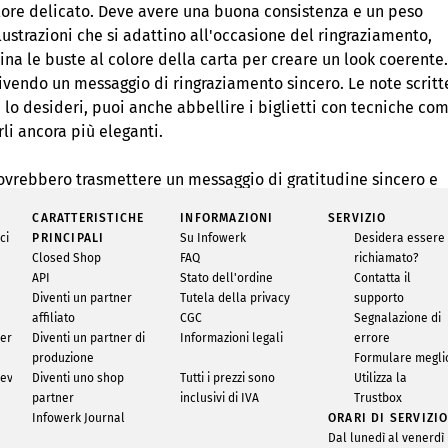
colore delicato. Deve avere una buona consistenza e un peso
ustrazioni che si adattino all'occasione del ringraziamento,
bina le buste al colore della carta per creare un look coerente
rivendo un messaggio di ringraziamento sincero. Le note scritt
o desideri, puoi anche abbellire i biglietti con tecniche com
li ancora più eleganti.
dovrebbero trasmettere un messaggio di gratitudine sincero e
e del design gioca un ruolo fondamentale, poiché aiuta a
CARATTERISTICHE
INFORMAZIONI
SERVIZIO
ne e a far sentire ai destinatari quanto apprezzi il loro sup
ci
PRINCIPALI
Su Infowerk
Desidera essere
Closed Shop
FAQ
richiamato?
API
Stato dell'ordine
Contatta il
Diventi un partner
Tutela della privacy
supporto
RK
affiliato
CGC
Segnalazione di
ner
Diventi un partner di
Informazioni legali
errore
per ogni occasione! Che si tratti di inviti per matrimoni,
produzione
Formulare megli
ianze, lettere commerciali e molto altro – abbiamo i design
evoli
Diventi uno shop
Tutti i prezzi sono
Utilizza la
 creare questi design digitalmente. Hai domande? Non esitare a
partner
inclusivi di IVA
Trustbox
Infowerk Journal
ORARI DI SERVIZI
Dal lunedì al venerdì