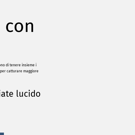
i con
ono di tenere insieme i
a per catturare maggiore
iate lucido