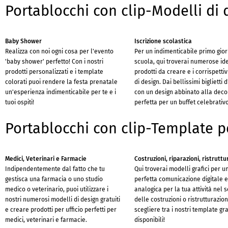
Portablocchi con clip-Modelli di 
Baby Shower
Iscrizione scolastica
Realizza con noi ogni cosa per l'evento
Per un indimenticabile primo gior
'baby shower' perfetto! Con i nostri
scuola, qui troverai numerose id
prodotti personalizzati e i template
prodotti da creare e i corrispetti
colorati puoi rendere la festa prenatale
di design. Dai bellissimi biglietti d
un'esperienza indimenticabile per te e i
con un design abbinato alla dec
tuoi ospiti!
perfetta per un buffet celebrativo
Portablocchi con clip-Template pe
Medici, Veterinari e Farmacie
Costruzioni, riparazioni, ristruttu
Indipendentemente dal fatto che tu
Qui troverai modelli grafici per u
gestisca una farmacia o uno studio
perfetta comunicazione digitale 
medico o veterinario, puoi utilizzare i
analogica per la tua attività nel 
nostri numerosi modelli di design gratuiti
delle costruzioni o ristrutturazion
e creare prodotti per ufficio perfetti per
scegliere tra i nostri template gra
medici, veterinari e farmacie.
disponibili!