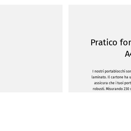
Pratico f
A
I nostri portablocchi son
laminato. Il cartone ha
assicura che i tuoi po
robusti. Misurando 230 
perfetto per fogli DIN 
integrata può anche esser
più piccoli come 
Possiamo anche stampare 
portablocchi personalizzat
idee creative hai a d