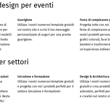
design per eventi
Guarigione
Festa di compleanno 
no di
Utilizza i nostri numerosi template gratuiti
Progetta tutto con noi
ee per
sul nostro sito e scrivi il tuo messaggio
festa di compleanno p
vi modelli
personalizzato di auguri per una pronta
nostri prodotti person
'invito
guarigione.
grafici colorati, farai b
orazione
bambini e trasformera
!
un'esperienza indimen
r settori
razioni
Istruzione e formazione
Design & Architettura
na
Utilizza i nostri numerosi template gratuiti
Utilizza i nostri numer
e
e progetta con noi i prodotti perfetti per il
gratuiti e crea prodott
settore
settore istruzione e formazione!
aziendale, perfetti per
i. Basta
e creativi sul nostro s
fici