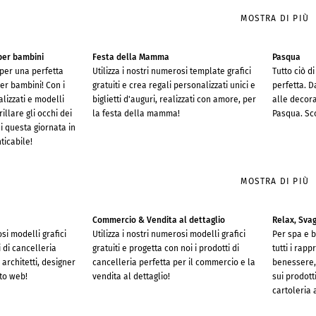
MOSTRA DI PIÙ
per bambini
Festa della Mamma
Pasqua
 per una perfetta
Utilizza i nostri numerosi template grafici
Tutto ciò d
er bambini! Con i
gratuiti e crea regali personalizzati unici e
perfetta. Da
alizzati e modelli
biglietti d'auguri, realizzati con amore, per
alle decora
rillare gli occhi dei
la festa della mamma!
Pasqua. Sco
i questa giornata in
ticabile!
MOSTRA DI PIÙ
Commercio & Vendita al dettaglio
Relax, Sva
osi modelli grafici
Utilizza i nostri numerosi modelli grafici
Per spa e 
i di cancelleria
gratuiti e progetta con noi i prodotti di
tutti i rapp
 architetti, designer
cancelleria perfetta per il commercio e la
benessere, 
ito web!
vendita al dettaglio!
sui prodott
cartoleria 