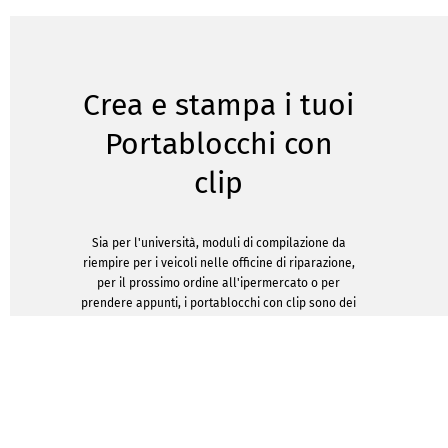
Crea e stampa i tuoi
Portablocchi con
clip
Sia per l'università, moduli di compilazione da
riempire per i veicoli nelle officine di riparazione,
per il prossimo ordine all'ipermercato o per
prendere appunti, i portablocchi con clip sono dei
prodotti super pratici. Sono ideali anche per studi
medici o scuole. Il migliore vantaggio: ti
assicurano di avere tutti i tuoi documenti
importanti, subito a portata di mano senza
bisogno di utilizzare alcun dispositivo digitale o
avere una connessione a Internet. E il design
solido significa che si ha a disposizione anche una