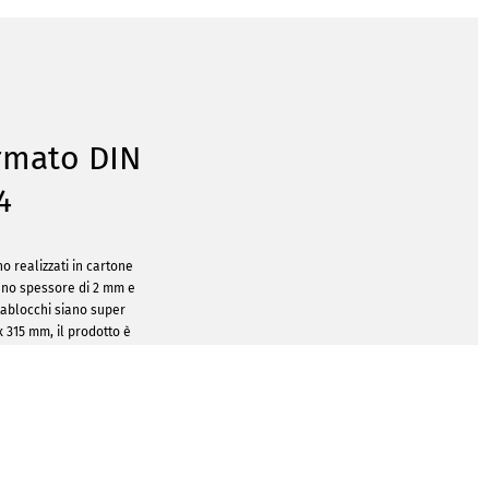
ormato DIN
4
o realizzati in cartone
 uno spessore di 2 mm e
rtablocchi siano super
x 315 mm, il prodotto è
A4. La clip in metallo
e utilizzata per formati
DIN A5 e DIN A6.
entrambi i lati dei tuoi
i. Quindi, per le tue tue
isposizione due aree,