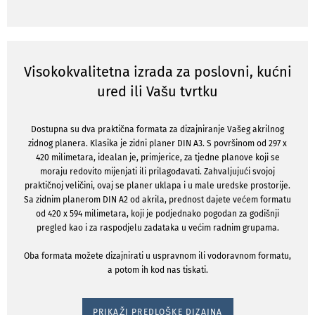
Visokokvalitetna izrada za poslovni, kućni
ured ili Vašu tvrtku
Dostupna su dva praktična formata za dizajniranje Vašeg akrilnog
zidnog planera. Klasika je zidni planer DIN A3. S površinom od 297 x
420 milimetara, idealan je, primjerice, za tjedne planove koji se
moraju redovito mijenjati ili prilagođavati. Zahvaljujući svojoj
praktičnoj veličini, ovaj se planer uklapa i u male uredske prostorije.
Sa zidnim planerom DIN A2 od akrila, prednost dajete većem formatu
od 420 x 594 milimetara, koji je podjednako pogodan za godišnji
pregled kao i za raspodjelu zadataka u većim radnim grupama.
Oba formata možete dizajnirati u uspravnom ili vodoravnom formatu,
a potom ih kod nas tiskati.
PRIKAŽI PREDLOŠKE DIZAJNA