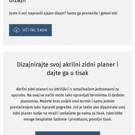
dizajn
Jeste li već napravili sjajan dizajn? Samo ga prenesite i gotovi ste!
UČITAJ SADA
Dizajnirajte svoj akrilni zidni planer i
dajte ga u tisak
Akrilni zidni planeri su izdržljivi i s označivačem jednostavni za
uporabu. Na ovaj se način može lako upravljati terminima ili tjednim
planovima. Možete brzo unijeti novi termin i samo jednim
prevlačenjem lako ispraviti pogreške. Još je lakše ako dizajnirate svoj
zidni planer ovdje na mreži i pošaljete ga nama za tisak. Iskoristite
mnoge besplatne šablone i prvoklasni, povoljni tisak.