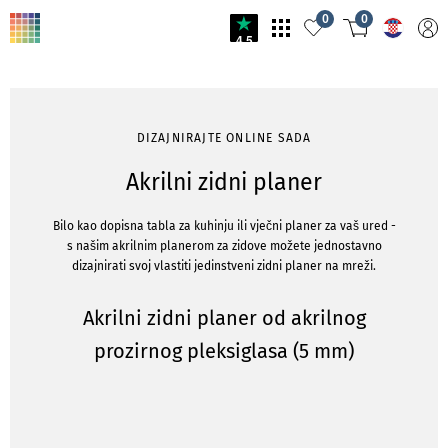
0
0
4.5
DIZAJNIRAJTE ONLINE SADA
Akrilni zidni planer
Bilo kao dopisna tabla za kuhinju ili vječni planer za vaš ured -
s našim akrilnim planerom za zidove možete jednostavno
dizajnirati svoj vlastiti jedinstveni zidni planer na mreži.
Akrilni zidni planer od akrilnog
prozirnog pleksiglasa (5 mm)