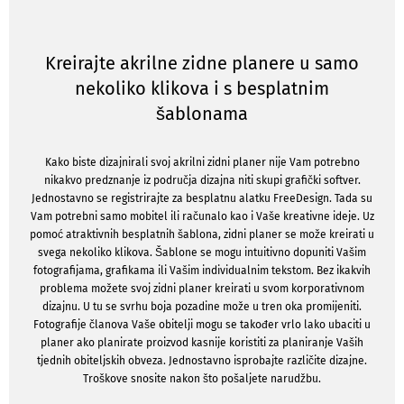
Kreirajte akrilne zidne planere u samo
nekoliko klikova i s besplatnim
šablonama
Kako biste dizajnirali svoj akrilni zidni planer nije Vam potrebno
nikakvo predznanje iz područja dizajna niti skupi grafički softver.
Jednostavno se registrirajte za besplatnu alatku FreeDesign. Tada su
Vam potrebni samo mobitel ili računalo kao i Vaše kreativne ideje. Uz
pomoć atraktivnih besplatnih šablona, zidni planer se može kreirati u
svega nekoliko klikova. Šablone se mogu intuitivno dopuniti Vašim
fotografijama, grafikama ili Vašim individualnim tekstom. Bez ikakvih
problema možete svoj zidni planer kreirati u svom korporativnom
dizajnu. U tu se svrhu boja pozadine može u tren oka promijeniti.
Fotografije članova Vaše obitelji mogu se također vrlo lako ubaciti u
planer ako planirate proizvod kasnije koristiti za planiranje Vaših
tjednih obiteljskih obveza. Jednostavno isprobajte različite dizajne.
Troškove snosite nakon što pošaljete narudžbu.