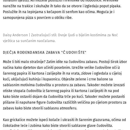
lisnatom tijestu). Ali možete poslužiti i hrenovke od hobotnice. Hrenovke
narežite na trakice i skuhajte ih tako da se otvore i izgledaju poput pipaka.
Poslužite ih na lepinjama s kečapom ili senfom kao očima. Moguća je i
samopunjena pizza s povrćem u obliku ribe.
Daisy Anderson
|
Zastrašujući stil: Dvoje ljudi u bijelim kostimima za Noć
vještica sa sunčanim naočalama.
DJEČJA ROĐENDANSKA ZABAVA "ČUDOVIŠTE"
Može li biti malo strašnije? Zatim idite na čudovišnu zabavu. Postoji širok izbor
načina kako djetetov dan učiniti posebnim. Izrežite velike čudovišne oči iz
šarenog papira ili kartona i zalijepite ih na vrata, zidove i ogledala u cijeloj
kući, uključujući kuhinju i kupaonicu. Objesite zelene i crne balone sa
sablasnim motivima čudovišta u prostoru za zabavu. Također možete izrezati
otiske stopala čudovišta iz šarenog papira ili kartona i zalijepiti ih na pod
kako biste ostavili dojam da čudovišta trče po kući. Također možete postaviti
plišane ili napuhane figure čudovišta različitih veličina po cijelom prostoru za
zabavu kako biste stvorili sablasnu atmosferu.
Kao grickalice možete ispeći kolače i ukrasiti ih šarenim glazurama, očima od
čokoladne leće i zubima kako biste stvorili sablasne glave čudovišta.