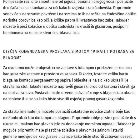
Pomiješajte različite smoothieje od jagoda, banana i drugog voća i poslužite
ih u čašama sa slamkama za oči kako bi izgledali kao čudovišta. Pripremite
sendviče s narezanim povrćem i narezcima te ih narežite na čudovišne oblike.
Koristite borovnice kao oči, a kriške papra ili krastavca kao zube. Također
možete ispeći kolačiće u obliku čudovišta i ukrasiti ih glazurom, posipom i
bombonima kako biste stvorili sablasna lica.
DJEČJA ROĐENDANSKA PROSLAVA S MOTOM "PIRATI I POTRAGA ZA
BLAGOM"
Za ovu temu možete objesiti crne zastave s lubanjom i prekriženim kostima
kao gusarske zastave u prostoru za zabavu. Također, izradite veliku kartu
blaga na komadu pergamentnog papira i objesite je na zid kao ukras ili je
stavite na stol. Također možete napraviti gusarski brod od kartona i staviti ga
na stol za zabavu. Postavite male drvene bačve i škrinje s blagom kao ukrase
na stolove ili u sobu kako biste stvorili osjećaj pravog gusarskog otoka.
Za slatko iznenađenje možete poslužiti čokoladne novčiće zlatne boje kao
međuobrok ili kao dio tanjura s blagom. Pripremite riblje prste i poslužite ih s
ukusnim umakom kao glavno jelo za dodavanje morskom ugođaju. Također je
moguće pripremiti male plastične zdjelice s plavom želatinom i staviti
gumene medvjediće kao gusare u čamce kako biste stvorili zabavan desert.