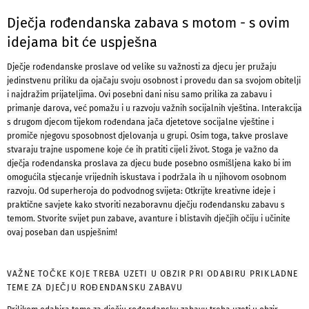
Dječja rođendanska zabava s motom - s ovim
idejama bit će uspješna
Dječje rođendanske proslave od velike su važnosti za djecu jer pružaju
jedinstvenu priliku da ojačaju svoju osobnost i provedu dan sa svojom obitelji
i najdražim prijateljima. Ovi posebni dani nisu samo prilika za zabavu i
primanje darova, već pomažu i u razvoju važnih socijalnih vještina. Interakcija
s drugom djecom tijekom rođendana jača djetetove socijalne vještine i
promiče njegovu sposobnost djelovanja u grupi.
Osim toga, takve proslave
stvaraju trajne uspomene koje će ih pratiti cijeli život. Stoga je važno da
dječja rođendanska proslava za djecu bude posebno osmišljena kako bi im
omogućila stjecanje vrijednih iskustava i podržala ih u njihovom osobnom
razvoju. Od superheroja do podvodnog svijeta: Otkrijte kreativne ideje i
praktične savjete kako stvoriti nezaboravnu dječju rođendansku zabavu s
temom. Stvorite svijet pun zabave, avanture i blistavih dječjih očiju i učinite
ovaj poseban dan uspješnim!
VAŽNE TOČKE KOJE TREBA UZETI U OBZIR PRI ODABIRU PRIKLADNE
TEME ZA DJEČJU ROĐENDANSKU ZABAVU