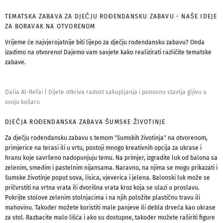
TEMATSKA ZABAVA ZA DJEČJU ROĐENDANSKU ZABAVU - NAŠE IDEJE
ZA BORAVAK NA OTVORENOM
Vrijeme će najvjerojatnije biti lijepo za dječju rođendansku zabavu? Onda
izađimo na otvoreno! Dajemo vam savjete kako realizirati različite tematske
zabave.
Dalia Al-Refai
|
Dijete otkriva radost sakupljanja i ponosno stavlja gljivu u
svoju košaru
DJEČJA ROĐENDANSKA ZABAVA ŠUMSKE ŽIVOTINJE
Za dječju rođendansku zabavu s temom "šumskih životinja" na otvorenom,
primjerice na terasi ili u vrtu, postoji mnogo kreativnih opcija za ukrase i
hranu koje savršeno nadopunjuju temu. Na primjer, izgradite luk od balona sa
zelenim, smeđim i pastelnim nijansama. Naravno, na njima se mogu prikazati i
šumske životinje poput sova, lisica, vjeverica i jelena. Balonski luk može se
pričvrstiti na vrtna vrata ili dvorišna vrata kroz koja se ulazi u proslavu.
Pokrijte stolove zelenim stolnjacima i na njih položite plastičnu travu ili
mahovinu. Također možete koristiti male panjeve ili debla drveća kao ukrase
za stol. Razbacite malo lišća i ako su dostupne, također možete raširiti figure