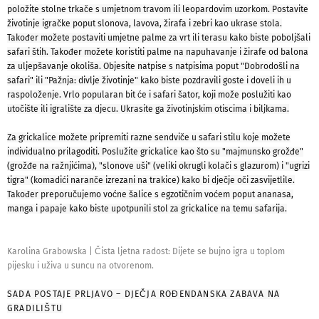
položite stolne trkače s umjetnom travom ili leopardovim uzorkom. Postavite
životinje igračke poput slonova, lavova, žirafa i zebri kao ukrase stola.
Također možete postaviti umjetne palme za vrt ili terasu kako biste poboljšali
safari štih. Također možete koristiti palme na napuhavanje i žirafe od balona
za uljepšavanje okoliša. Objesite natpise s natpisima poput "Dobrodošli na
safari" ili "Pažnja: divlje životinje" kako biste pozdravili goste i doveli ih u
raspoloženje. Vrlo popularan bit će i safari šator, koji može poslužiti kao
utočište ili igralište za djecu. Ukrasite ga životinjskim otiscima i biljkama.
Za grickalice možete pripremiti razne sendviče u safari stilu koje možete
individualno prilagoditi. Poslužite grickalice kao što su "majmunsko grožđe"
(grožđe na ražnjićima), "slonove uši" (veliki okrugli kolači s glazurom) i "ugrizi
tigra" (komadići naranče izrezani na trakice) kako bi dječje oči zasvijetlile.
Također preporučujemo voćne šalice s egzotičnim voćem poput ananasa,
manga i papaje kako biste upotpunili stol za grickalice na temu safarija.
Karolina Grabowska
|
Čista ljetna radost: Dijete se bujno igra u toplom
pijesku i uživa u suncu na otvorenom.
SADA POSTAJE PRLJAVO – DJEČJA ROĐENDANSKA ZABAVA NA
GRADILIŠTU