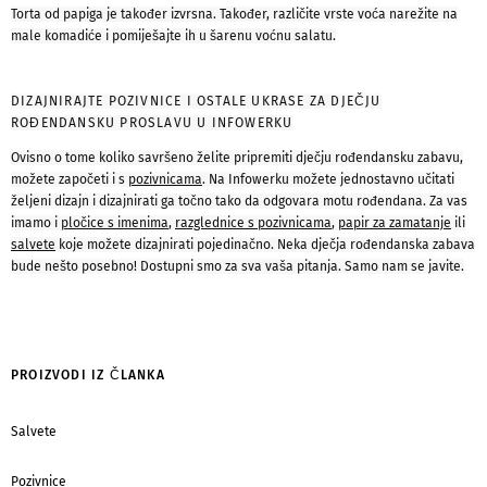
Torta od papiga je također izvrsna. Također, različite vrste voća narežite na
male komadiće i pomiješajte ih u šarenu voćnu salatu.
DIZAJNIRAJTE POZIVNICE I OSTALE UKRASE ZA DJEČJU
ROĐENDANSKU PROSLAVU U INFOWERKU
Ovisno o tome koliko savršeno želite pripremiti dječju rođendansku zabavu,
možete započeti i s
pozivnicama
. Na Infowerku možete jednostavno učitati
željeni dizajn i dizajnirati ga točno tako da odgovara motu rođendana. Za vas
imamo i
pločice s imenima
,
razglednice s pozivnicama
,
papir za zamatanje
ili
salvete
koje možete dizajnirati pojedinačno. Neka dječja rođendanska zabava
bude nešto posebno! Dostupni smo za sva vaša pitanja. Samo nam se javite.
PROIZVODI IZ ČLANKA
Salvete
Pozivnice