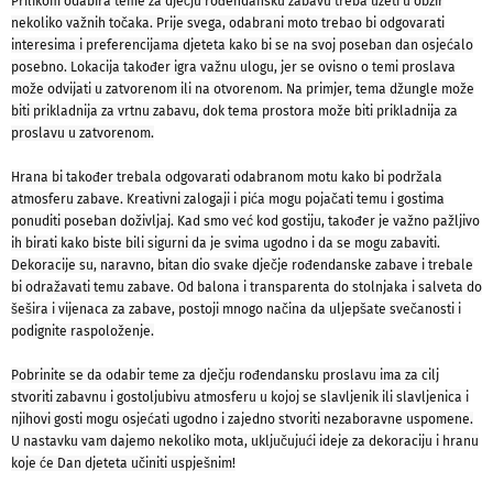
Prilikom odabira teme za dječju rođendansku zabavu treba uzeti u obzir
nekoliko važnih točaka. Prije svega, odabrani moto trebao bi odgovarati
interesima i preferencijama djeteta kako bi se na svoj poseban dan osjećalo
posebno. Lokacija također igra važnu ulogu, jer se ovisno o temi proslava
može odvijati u zatvorenom ili na otvorenom. Na primjer, tema džungle može
biti prikladnija za vrtnu zabavu, dok tema prostora može biti prikladnija za
proslavu u zatvorenom.
Hrana bi također trebala odgovarati odabranom motu kako bi podržala
atmosferu zabave. Kreativni zalogaji i pića mogu pojačati temu i gostima
ponuditi poseban doživljaj. Kad smo već kod gostiju, također je važno pažljivo
ih birati kako biste bili sigurni da je svima ugodno i da se mogu zabaviti.
Dekoracije su, naravno, bitan dio svake dječje rođendanske zabave i trebale
bi odražavati temu zabave. Od balona i transparenta do stolnjaka i salveta do
šešira i vijenaca za zabave, postoji mnogo načina da uljepšate svečanosti i
podignite raspoloženje.
Pobrinite se da odabir teme za dječju rođendansku proslavu ima za cilj
stvoriti zabavnu i gostoljubivu atmosferu u kojoj se slavljenik ili slavljenica i
njihovi gosti mogu osjećati ugodno i zajedno stvoriti nezaboravne uspomene.
U nastavku vam dajemo nekoliko mota, uključujući ideje za dekoraciju i hranu
koje će Dan djeteta učiniti uspješnim!