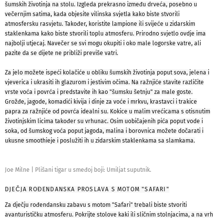
šumskih životinja na stolu. Izgleda prekrasno između drveća, posebno u
večernjim satima, kada objesite vilinska svjetla kako biste stvorili
atmosfersku rasvjetu. Također, koristite lampione ili svijeće u zidarskim
staklenkama kako biste stvorili toplu atmosferu. Prirodno svjetlo ovdje ima
najbolji utjecaj. Navečer se svi mogu okupiti i oko male logorske vatre, ali
pazite da se dijete ne približi previše vatri.
Za jelo možete ispeći kolačiće u obliku šumskih životinja poput sova, jelena i
vjeverica i ukrasiti ih glazurom i jestivim očima. Na ražnjiće stavite različite
vrste voća i povrća i predstavite ih kao "šumsku šetnju" za male goste.
Grožđe, jagode, komadići kivija i dinje za voće i mrkvu, krastavci i trakice
papra za ražnjiće od povrća idealni su.
Kokice u malim vrećicama s otisnutim
životinjskim licima također su vrhunac. Osim uobičajenih pića poput vode i
soka, od šumskog voća poput jagoda, malina i borovnica možete dočarati i
ukusne smoothieje i poslužiti ih u zidarskim staklenkama sa slamkama.
Joe Milne
|
Plišani tigar u smeđoj boji: Umiljat suputnik.
DJEČJA ROĐENDANSKA PROSLAVA S MOTOM "SAFARI"
Za dječju rođendansku zabavu s motom "Safari" trebali biste stvoriti
avanturističku atmosferu. Pokrijte stolove kaki ili sličnim stolnjacima, a na vrh