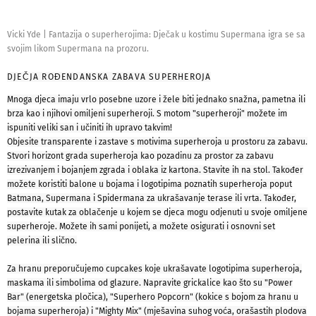
Vicki Yde
|
Fantazija o superherojima: Dječak u kostimu Supermana igra se sa
svojim likom Supermana na prozoru.
DJEČJA ROĐENDANSKA ZABAVA SUPERHEROJA
Mnoga djeca imaju vrlo posebne uzore i žele biti jednako snažna, pametna ili
brza kao i njihovi omiljeni superheroji. S motom "superheroji" možete im
ispuniti veliki san i učiniti ih upravo takvim!
Objesite transparente i zastave s motivima superheroja u prostoru za zabavu.
Stvori horizont grada superheroja kao pozadinu za prostor za zabavu
izrezivanjem i bojanjem zgrada i oblaka iz kartona. Stavite ih na stol. Također
možete koristiti balone u bojama i logotipima poznatih superheroja poput
Batmana, Supermana i Spidermana za ukrašavanje terase ili vrta. Također,
postavite kutak za oblačenje u kojem se djeca mogu odjenuti u svoje omiljene
superheroje. Možete ih sami ponijeti, a možete osigurati i osnovni set
pelerina ili slično.
Za hranu preporučujemo cupcakes koje ukrašavate logotipima superheroja,
maskama ili simbolima od glazure. Napravite grickalice kao što su "Power
Bar" (energetska pločica), "Superhero Popcorn" (kokice s bojom za hranu u
bojama superheroja) i "Mighty Mix" (mješavina suhog voća, orašastih plodova