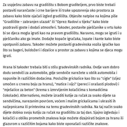
Za uspješnu zabavu na gradilištu s Bobom graditeljem, prvo biste trebali
postaviti narančaste i crne barijere ili trake upozorenja oko prostora za
zabavu kako biste ojačali izgled gradilišta. Objesite natpise na kojima piše
"Gradilište – zabranjen ulazak" ili "Oprez: Radovi u tijeku" kako biste
pozdravili goste i dodali atmosferi. Također, postavite pješčanike u vrtu kako
bi se djeca mogla igrati kao na pravom gradilištu. Naravno, mogu se igrati i u
pješčaniku ako ga imate. Dodajte kopače igračaka, lopate i kante kako biste
upotpunili zabavu. Također možete postaviti građevinska vozila igračke kao
što su bageri, buldožeri i dizalice u prostor za zabavu s kojima se djeca mogu
igrati.
Hrana bi također trebala biti u stilu građevinskih radnika. Ovdje vam dobro
dođu sendviči za automobile, gdje sendviče narežete u oblik automobila i
napunite ih različitim dodacima. Poslužite grickalice kao što su "cigle" (sljez
umočen u crvenu boju za hranu), "matice i vijci" (pereci i orašasti plodovi) i
"mješalice za beton" (krema s izmrvljenim kolačićima s komadićima
čokolade). Alternativno, možete izraditi kutije za ručak za svako dijete sa
sendvičima, narezanim povrćem, voćem i malim grickalicama i ukrasiti ih
naljepnicama ili printevima na temu građevinskih radnika. Na taj način svako
dijete dobiva svoju kutiju za ručak na gradilištu za taj dan. Sjajno izgledaju i
kolačići u obliku prometnih znakova koje možete dizajnirati bojom za hranu ili
glazurom u različitim bojama kako biste oponašali različite znakove.