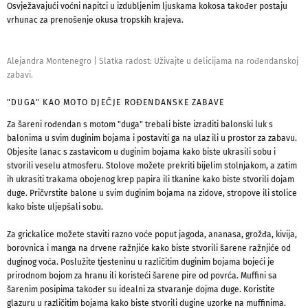
Osvježavajući voćni napitci u izdubljenim ljuskama kokosa također postaju
vrhunac za prenošenje okusa tropskih krajeva.
Alejandra Montenegro
|
Slatka radost: Uživajte u delicijama na rođendanskoj
zabavi.
"DUGA" KAO MOTO DJEČJE ROĐENDANSKE ZABAVE
Za šareni rođendan s motom "duga" trebali biste izraditi balonski luk s
balonima u svim duginim bojama i postaviti ga na ulaz ili u prostor za zabavu.
Objesite lanac s zastavicom u duginim bojama kako biste ukrasili sobu i
stvorili veselu atmosferu. Stolove možete prekriti bijelim stolnjakom, a zatim
ih ukrasiti trakama obojenog krep papira ili tkanine kako biste stvorili dojam
duge. Pričvrstite balone u svim duginim bojama na zidove, stropove ili stolice
kako biste uljepšali sobu.
Za grickalice možete staviti razno voće poput jagoda, ananasa, grožđa, kivija,
borovnica i manga na drvene ražnjiće kako biste stvorili šarene ražnjiće od
duginog voća. Poslužite tjesteninu u različitim duginim bojama bojeći je
prirodnom bojom za hranu ili koristeći šarene pire od povrća. Muffini sa
šarenim posipima također su idealni za stvaranje dojma duge. Koristite
glazuru u različitim bojama kako biste stvorili dugine uzorke na muffinima.