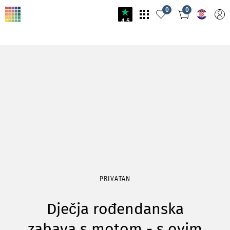
0
0
4.5
PRIVATAN
Dječja rođendanska
zabava s motom - s ovim