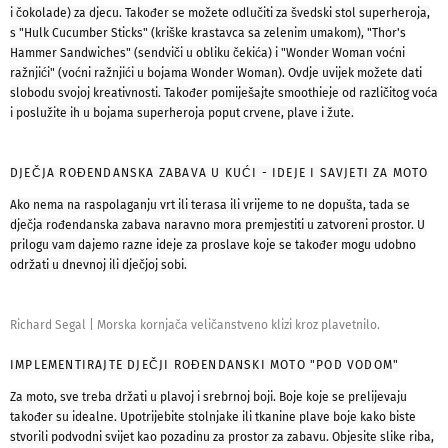
i čokolade) za djecu. Također se možete odlučiti za švedski stol superheroja,
s "Hulk Cucumber Sticks" (kriške krastavca sa zelenim umakom), "Thor's
Hammer Sandwiches" (sendviči u obliku čekića) i "Wonder Woman voćni
ražnjići" (voćni ražnjići u bojama Wonder Woman). Ovdje uvijek možete dati
slobodu svojoj kreativnosti. Također pomiješajte smoothieje od različitog voća
i poslužite ih u bojama superheroja poput crvene, plave i žute.
DJEČJA ROĐENDANSKA ZABAVA U KUĆI - IDEJE I SAVJETI ZA MOTO
Ako nema na raspolaganju vrt ili terasa ili vrijeme to ne dopušta, tada se
dječja rođendanska zabava naravno mora premjestiti u zatvoreni prostor. U
prilogu vam dajemo razne ideje za proslave koje se također mogu udobno
održati u dnevnoj ili dječjoj sobi.
Richard Segal
|
Morska kornjača veličanstveno klizi kroz plavetnilo.
IMPLEMENTIRAJTE DJEČJI ROĐENDANSKI MOTO "POD VODOM"
Za moto, sve treba držati u plavoj i srebrnoj boji. Boje koje se prelijevaju
također su idealne. Upotrijebite stolnjake ili tkanine plave boje kako biste
stvorili podvodni svijet kao pozadinu za prostor za zabavu. Objesite slike riba,