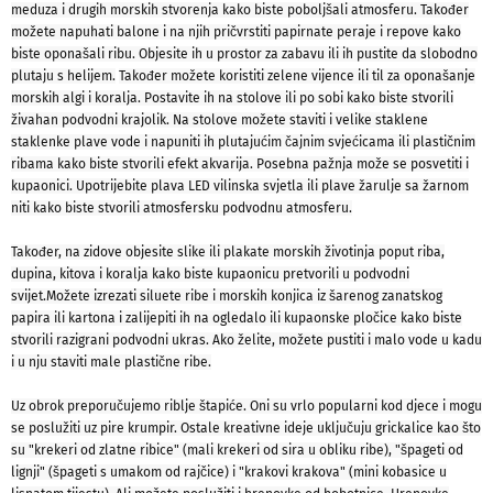
meduza i drugih morskih stvorenja kako biste poboljšali atmosferu. Također
možete napuhati balone i na njih pričvrstiti papirnate peraje i repove kako
biste oponašali ribu. Objesite ih u prostor za zabavu ili ih pustite da slobodno
plutaju s helijem.
Također možete koristiti zelene vijence ili til za oponašanje
morskih algi i koralja. Postavite ih na stolove ili po sobi kako biste stvorili
živahan podvodni krajolik. Na stolove možete staviti i velike staklene
staklenke plave vode i napuniti ih plutajućim čajnim svjećicama ili plastičnim
ribama kako biste stvorili efekt akvarija. Posebna pažnja može se posvetiti i
kupaonici. Upotrijebite plava LED vilinska svjetla ili plave žarulje sa žarnom
niti kako biste stvorili atmosfersku podvodnu atmosferu.
Također, na zidove objesite slike ili plakate morskih životinja poput riba,
dupina, kitova i koralja kako biste kupaonicu pretvorili u podvodni
svijet.Možete izrezati siluete ribe i morskih konjica iz šarenog zanatskog
papira ili kartona i zalijepiti ih na ogledalo ili kupaonske pločice kako biste
stvorili razigrani podvodni ukras. Ako želite, možete pustiti i malo vode u kadu
i u nju staviti male plastične ribe.
Uz obrok preporučujemo riblje štapiće. Oni su vrlo popularni kod djece i mogu
se poslužiti uz pire krumpir. Ostale kreativne ideje uključuju grickalice kao što
su "krekeri od zlatne ribice" (mali krekeri od sira u obliku ribe), "špageti od
lignji" (špageti s umakom od rajčice) i "krakovi krakova" (mini kobasice u