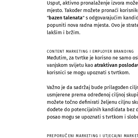
Usput, aktivno pronalaženje izvora može
mjesto. Također možete pronaći korisnike 
"
bazen talenata
" s odgovarajućim kandi
popuniti nova radna mjesta. Ovo je strat
lakšim i bržim.
CONTENT MARKETING I EMPLOYER BRANDING
Međutim, za tvrtke je korisno ne samo osl
vanjskom svijetu kao
atraktivan posloda
korisnici se mogu upoznati s tvrtkom.
Važno je da sadržaj bude prilagođen ciljn
usmjerene prema određenoj ciljnoj skupin
možete točno definirati željenu ciljnu s
dođete do potencijalnih kandidata bez da 
posao mogu se upoznati s tvrtkom i slobo
PREPORUČENI MARKETING I UTJECAJNI MARKE