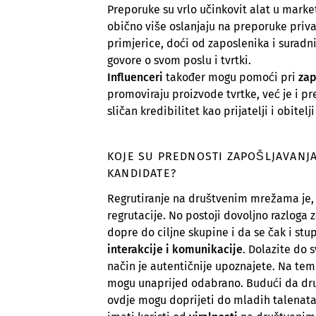
Preporuke su vrlo učinkovit alat u marke
obično više oslanjaju na preporuke priv
primjerice, doći od zaposlenika i suradn
govore o svom poslu i tvrtki.
Influenceri
također mogu pomoći pri
zap
promoviraju proizvode tvrtke, već je i pr
sličan kredibilitet kao prijatelji i obitel
KOJE SU PREDNOSTI ZAPOŠLJAVANJ
KANDIDATE?
Regrutiranje na društvenim mrežama je, 
regrutacije. No postoji dovoljno razloga 
dopre do ciljne skupine i da se čak i stu
interakcije i komunikacije
. Dolazite do 
način je autentičnije upoznajete. Na temel
mogu unaprijed odabrano. Budući da druš
ovdje mogu doprijeti do mladih talenata 