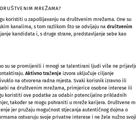
A DRUŠTVENIM MREŽAMA?
ogu koristiti u zapošljavanju na društvenim mrežama. One su
skim kanalima, s tom razlikom što se odvijaju na
društvenim
ciljanje kandidata i, s druge strane, predstavljanje sebe kao
 su se promijenili i mnogi se talentirani ljudi više ne prijavlj
ontaktiraju.
Aktivno traženje
izvora uključuje ciljanje
vuklo na otvorena radna mjesta. Svaki korisnik izravno ili
 sebi na društvenim mrežama, primjerice osobne interese ili
u koristiti ove podatke za odabir potencijalno prikladnih
rimjer, također se mogu pohraniti u mreže karijera. Društvene 
enje jer pružaju mogućnost stjecanja autentičnog dojma o
ormama ostvaruju svoje privatne interese i ne žele nužno svo