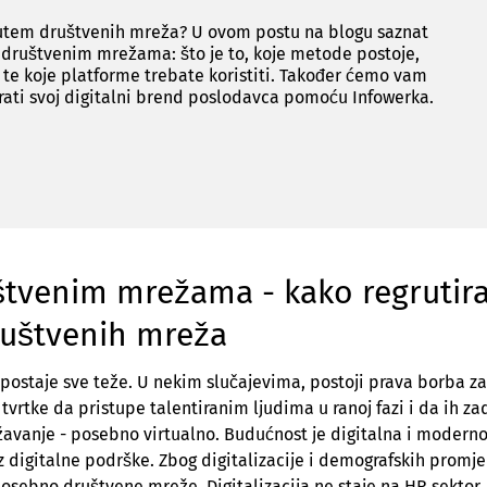
putem društvenih mreža? U ovom postu na blogu saznat
 društvenim mrežama: što je to, koje metode postoje,
i te koje platforme trebate koristiti. Također ćemo vam
rati svoj digitalni brend poslodavca pomoću Infowerka.
štvenim mrežama - kako regrutira
ruštvenih mreža
postaje sve teže. U nekim slučajevima, postoji prava borba za
tvrtke da pristupe talentiranim ljudima u ranoj fazi i da ih za
ežavanje - posebno virtualno. Budućnost je digitalna i modern
 digitalne podrške. Zbog digitalizacije i demografskih promj
 posebno društvene mreže. Digitalizacija ne staje na HR sektor