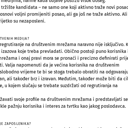
medijima, naime kada objave postižu visok doseg.
o tržište kandidata – ne samo one koji aktivno traže novi posao
u osnovi voljni promijeniti posao, ali ga još ne traže aktivno. Ali
 rijetko su nezaposleni.
TVENIH MEDIJA?
 regrutiranje na društvenim mrežama naravno nije isključivo. K
izazova koje treba prevladati. Obično postoji puno korisnika 
mrežama i onaj pravi mora se pronaći i precizno definirati prij
ti. Valja napomenuti da je većina korisnika na društvenim
lobodno vrijeme te bi se stoga trebalo obratiti na odgovaraj
n, ali također brz i izravan. Međutim, također može biti da ci
e, u kojem slučaju se trebate suzdržati od regrutiranja na
žavati svoje profile na društvenim mrežama i predstavljati s
kle pažnju korisnika i interes za tvrtku kao jakog poslodavca.
JE ZAPOSLENIKA?