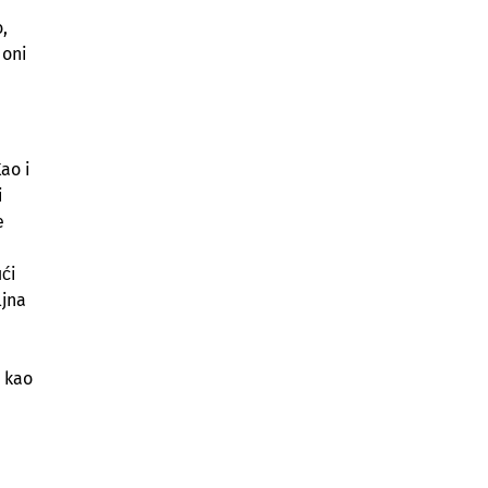
,
 oni
ao i
i
e
ući
ljna
e kao