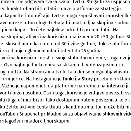
 mreža i ne odgovara svaka svakoj tvrtki. Stoga bi za uspješno
i korak trebao biti odabir prave platforme za strategiju.
 Ako kapaciteti dopuštaju, tvrtke mogu zapošljavati zaposlenike
ave mreže bitnu ulogu trebala bi imati ciljna skupina - odno
tipičan kupac. To ćete najlakše odrediti prema dobi . Na
bna skupina, ali većina korisnika ima između 20 i 50 godina. S
 iskusnih radnika u dobi od 30 i više godina, dok se platfor
i za ciljanje uglavnom mladi talent do 25 godina.
većina korisnika koristi u svoje slobodno vrijeme, stoga ovdj
e. Ovo najbolje funkcionira sa slikama ili videozapisima za
nog imidža. Na stranicama tvrtki također se mogu objavljivati
 primjerice. Na Instagramu je
funkcija Story
posebno priklad
na. Važno je napomenuti da platforme napreduju na
interakciji
.
riti brzo i osobno. Osim toga, korisno je vidljivo povezati sv
ilu ili ga učiniti brzo i lako dostupnim putem poveznica koje s
o želite aktivno kontaktirati s kandidatima, ton može biti m
 YouTube i Snapchat prikladne su za objavljivanje
slikovnih vi
 prilagođeni mlađoj ciljnoj skupini.