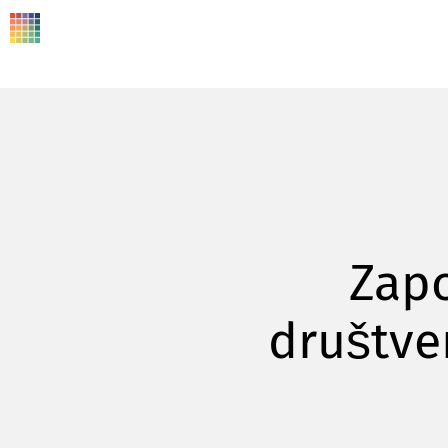
Zapo
društv