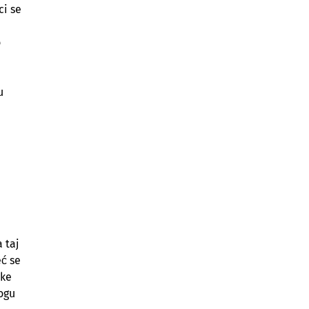
ci se
o
u
 taj
eć se
tke
ogu