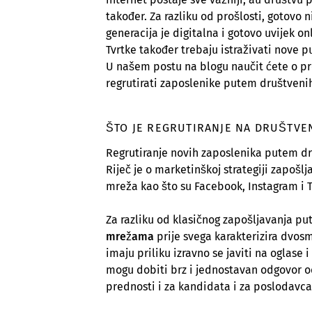
također. Za razliku od prošlosti, gotovo
generacija je digitalna i gotovo uvijek 
Tvrtke također trebaju istraživati nove p
U našem postu na blogu naučit ćete o p
regrutirati zaposlenike putem društveni
ŠTO JE REGRUTIRANJE NA DRUŠTV
Regrutiranje novih zaposlenika putem d
Riječ je o marketinškoj strategiji zapoš
mreža kao što su Facebook, Instagram i Tw
Za razliku od klasičnog zapošljavanja pu
mrežama
prije svega karakterizira dvos
imaju priliku izravno se javiti na oglase
mogu dobiti brz i jednostavan odgovor o
prednosti i za kandidata i za poslodavca