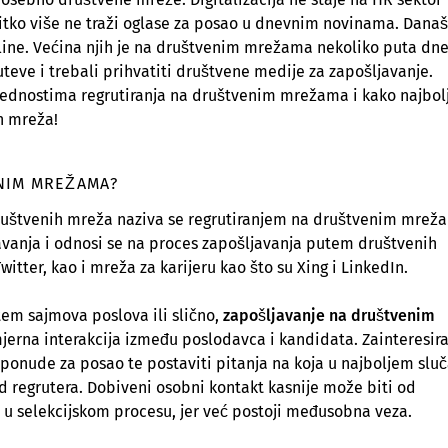
 nitko više ne traži oglase za posao u dnevnim novinama. Dana
online. Većina njih je na društvenim mrežama nekoliko puta dn
uteve i trebali prihvatiti društvene medije za zapošljavanje.
rednostima regrutiranja na društvenim mrežama i kako najbol
h mreža!
ENIM MREŽAMA?
ruštvenih mreža naziva se regrutiranjem na društvenim mrež
ljavanja i odnosi se na proces zapošljavanja putem društvenih
itter, kao i mreža za karijeru kao što su Xing i LinkedIn.
tem sajmova poslova ili slično,
zapošljavanje na društvenim
mjerna interakcija između poslodavca i kandidata. Zainteresir
 i ponude za posao te postaviti pitanja na koja u najboljem sluč
d regrutera. Dobiveni osobni kontakt kasnije može biti od
 u selekcijskom procesu, jer već postoji međusobna veza.