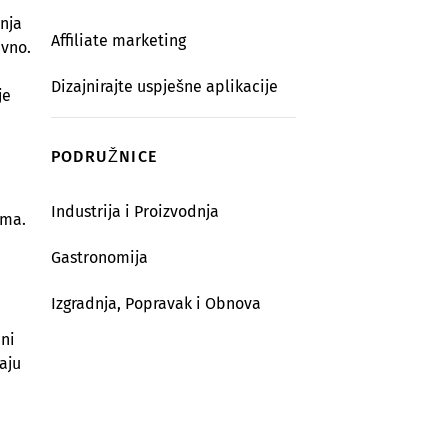
šnja
Affiliate marketing
evno.
Dizajnirajte uspješne aplikacije
je
PODRUŽNICE
Industrija i Proizvodnja
ama.
Gastronomija
Izgradnja, Popravak i Obnova
ani
aju