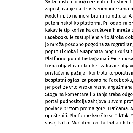
Sada postoji mnogo različitih društvenih
zapošljavanje na društvenim mrežama prv
Međutim, to ne mora biti ili-ili odluka.
putem nekoliko platformi. Pri odabiru pr
kakav je tip korisnika društvenih mreža 
Facebooku
je zastupljena vrlo široka do
je mreža posebno pogodna za regrutiranje
poput
TikToka
i
Snapchata
mogu koristit
Platforme poput
Instagrama
i Facebooka 
treba objavljivati kratke i zabavne objav
privlačenje pažnje i kontrolu korporativ
besplatni oglasi za posao
na Facebooku,
jer postiže vrlo visoku razinu angažma
Stoga na komentare i pitanja treba odgovo
portal podnositelja zahtjeva u svom prof
povlače prstom prema gore u Pričama. Ak
opušteniji. Platforme kao što su TikTok,
vašoj tvrtki. Međutim, oni bi trebali biti