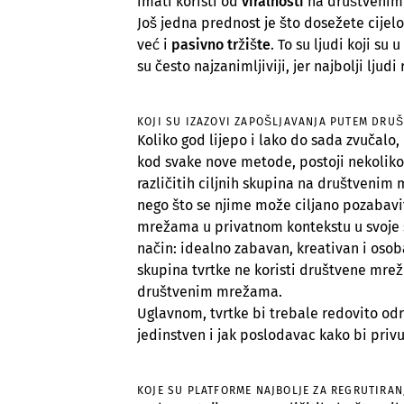
imati koristi od
viralnosti
na društvenim 
Još jedna prednost je što dosežete cijel
već i
pasivno tržište
. To su ljudi koji su 
su često najzanimljiviji, jer najbolji ljudi
KOJI SU IZAZOVI ZAPOŠLJAVANJA PUTEM DRUŠ
Koliko god lijepo i lako do sada zvučalo,
kod svake nove metode, postoji nekoliko 
različitih ciljnih skupina na društvenim 
nego što se njime može ciljano pozabavi
mrežama u privatnom kontekstu u svoje s
način: idealno zabavan, kreativan i osoba
skupina tvrtke ne koristi društvene mrež
društvenim mrežama.
Uglavnom, tvrtke bi trebale redovito odr
jedinstven i jak poslodavac kako bi privu
KOJE SU PLATFORME NAJBOLJE ZA REGRUTIRAN