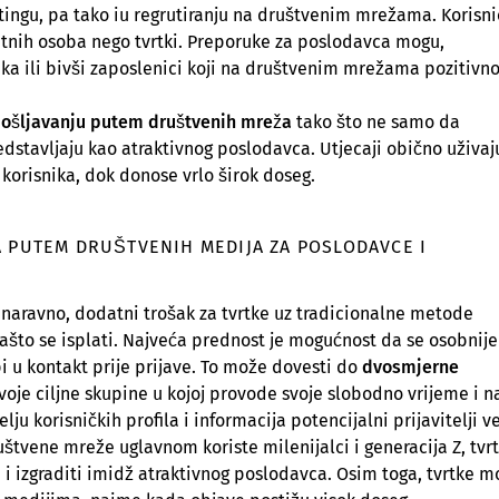
tingu, pa tako iu regrutiranju na društvenim mrežama. Korisni
atnih osoba nego tvrtki. Preporuke za poslodavca mogu,
ika ili bivši zaposlenici koji na društvenim mrežama pozitivn
ošljavanju putem društvenih mreža
tako što ne samo da
edstavljaju kao atraktivnog poslodavca. Utjecaji obično uživaj
ji korisnika, dok donose vrlo širok doseg.
A PUTEM DRUŠTVENIH MEDIJA ZA POSLODAVCE I
naravno, dodatni trošak za tvrtke uz tradicionalne metode
zašto se isplati. Najveća prednost je mogućnost da se osobnije
pi u kontakt prije prijave. To može dovesti do
dvosmjerne
svoje ciljne skupine u kojoj provode svoje slobodno vrijeme i na
ju korisničkih profila i informacija potencijalni prijavitelji v
tvene mreže uglavnom koriste milenijalci i generacija Z, tvr
i izgraditi imidž atraktivnog poslodavca. Osim toga, tvrtke m