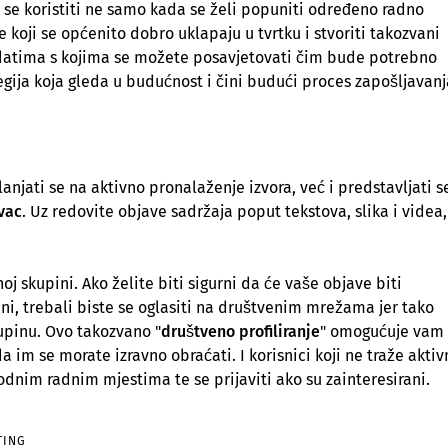
 se koristiti ne samo kada se želi popuniti određeno radno
koji se općenito dobro uklapaju u tvrtku i stvoriti takozvani
datima s kojima se možete posavjetovati čim bude potrebno
egija koja gleda u budućnost i čini budući proces zapošljavanj
anjati se na aktivno pronalaženje izvora, već i predstavljati s
vac
. Uz redovite objave sadržaja poput tekstova, slika i videa,
oj skupini. Ako želite biti sigurni da će vaše objave biti
i, trebali biste se oglasiti na društvenim mrežama jer tako
kupinu. Ovo takozvano "
društveno profiliranje
" omogućuje vam
im se morate izravno obraćati. I korisnici koji ne traže aktiv
dnim radnim mjestima te se prijaviti ako su zainteresirani.
TING