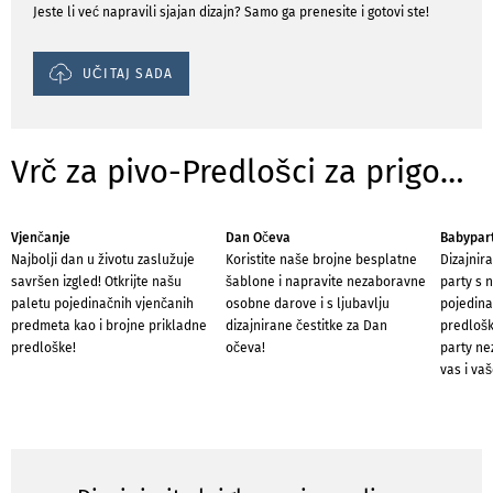
Jeste li već napravili sjajan dizajn? Samo ga prenesite i gotovi ste!
UČITAJ SADA
Vrč za pivo-Predlošci za prigode
Vjenčanje
Dan Očeva
Babypar
Najbolji dan u životu zaslužuje
Koristite naše brojne besplatne
Dizajnir
savršen izgled! Otkrijte našu
šablone i napravite nezaboravne
party s 
paletu pojedinačnih vjenčanih
osobne darove i s ljubavlju
pojedina
predmeta kao i brojne prikladne
dizajnirane čestitke za Dan
predlošk
predloške!
očeva!
party ne
vas i vaš