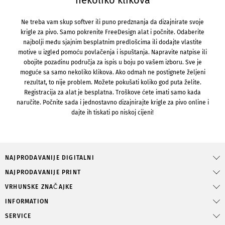
nekoliko klikova
Ne treba vam skup softver ili puno predznanja da dizajnirate svoje
krigle za pivo. Samo pokrenite FreeDesign alat i počnite. Odaberite
najbolji među sjajnim besplatnim predlošcima ili dodajte vlastite
motive u izgled pomoću povlačenja i ispuštanja. Napravite natpise ili
obojite pozadinu područja za ispis u boju po vašem izboru. Sve je
moguće sa samo nekoliko klikova. Ako odmah ne postignete željeni
rezultat, to nije problem. Možete pokušati koliko god puta želite.
Registracija za alat je besplatna. Troškove ćete imati samo kada
naručite. Počnite sada i jednostavno dizajnirajte krigle za pivo online i
dajte ih tiskati po niskoj cijeni!
NAJPRODAVANIJE DIGITALNI
NAJPRODAVANIJE PRINT
VRHUNSKE ZNAČAJKE
INFORMATION
SERVICE