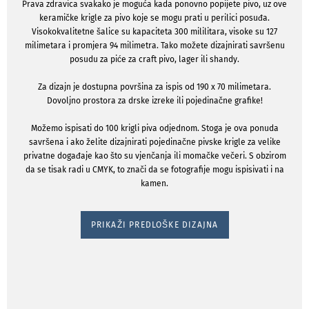
Prava zdravica svakako je moguća kada ponovno popijete pivo, uz ove
keramičke krigle za pivo koje se mogu prati u perilici posuđa.
Visokokvalitetne šalice su kapaciteta 300 mililitara, visoke su 127
milimetara i promjera 94 milimetra. Tako možete dizajnirati savršenu
posudu za piće za craft pivo, lager ili shandy.
Za dizajn je dostupna površina za ispis od 190 x 70 milimetara.
Dovoljno prostora za drske izreke ili pojedinačne grafike!
Možemo ispisati do 100 krigli piva odjednom. Stoga je ova ponuda
savršena i ako želite dizajnirati pojedinačne pivske krigle za velike
privatne događaje kao što su vjenčanja ili momačke večeri. S obzirom
da se tisak radi u CMYK, to znači da se fotografije mogu ispisivati ​​i na
kamen.
PRIKAŽI PREDLOŠKE DIZAJNA