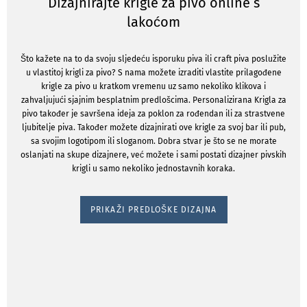
Dizajnirajte krigle za pivo online s
lakoćom
Što kažete na to da svoju sljedeću isporuku piva ili craft piva poslužite
u vlastitoj krigli za pivo? S nama možete izraditi vlastite prilagođene
krigle za pivo u kratkom vremenu uz samo nekoliko klikova i
zahvaljujući sjajnim besplatnim predlošcima. Personalizirana Krigla za
pivo također je savršena ideja za poklon za rođendan ili za strastvene
ljubitelje piva. Također možete dizajnirati ove krigle za svoj bar ili pub,
sa svojim logotipom ili sloganom. Dobra stvar je što se ne morate
oslanjati na skupe dizajnere, već možete i sami postati dizajner pivskih
krigli u samo nekoliko jednostavnih koraka.
PRIKAŽI PREDLOŠKE DIZAJNA