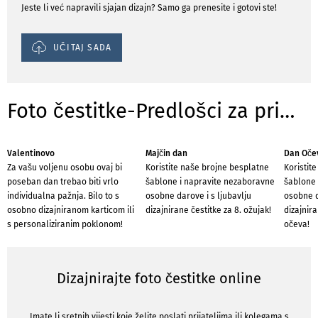
Jeste li već napravili sjajan dizajn? Samo ga prenesite i gotovi ste!
UČITAJ SADA
Foto čestitke-Predlošci za prigode
Valentinovo
Majčin dan
Dan Oče
Za vašu voljenu osobu ovaj bi
Koristite naše brojne besplatne
Koristit
poseban dan trebao biti vrlo
šablone i napravite nezaboravne
šablone 
individualna pažnja. Bilo to s
osobne darove i s ljubavlju
osobne d
osobno dizajniranom karticom ili
dizajnirane čestitke za 8. ožujak!
dizajnir
s personaliziranim poklonom!
očeva!
Dizajnirajte foto čestitke online
Imate li sretnih vijesti koje želite poslati prijateljima ili kolegama s