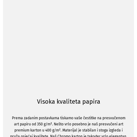
Visoka kvaliteta papira
Prema zadanim postavkama tiskamo vaše čestitke na presvučenom
art papiru od 350 g/m². Nešto vrlo posebno je naš presvučeni art
premium karton u 400 g/m². Materijal je stabilan i stoga izgleda i
pruža osjećaj kvalitete. Naš Chromo karton je također vrlo elegantan.