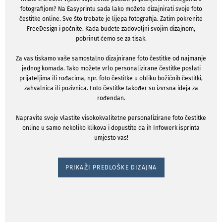
fotografijom? Na Easyprintu sada lako možete dizajnirati svoje foto
čestitke online. Sve što trebate je lijepa fotografija. Zatim pokrenite
FreeDesign i počnite. Kada budete zadovoljni svojim dizajnom,
pobrinut ćemo se za tisak.
Za vas tiskamo vaše samostalno dizajnirane foto čestitke od najmanje
jednog komada. Tako možete vrlo personalizirane čestitke poslati
prijateljima ili rođacima, npr. foto čestitke u obliku božićnih čestitki,
zahvalnica ili pozivnica. Foto čestitke također su izvrsna ideja za
rođendan.
Napravite svoje vlastite visokokvalitetne personalizirane foto čestitke
online u samo nekoliko klikova i dopustite da ih Infowerk isprinta
umjesto vas!
PRIKAŽI PREDLOŠKE DIZAJNA