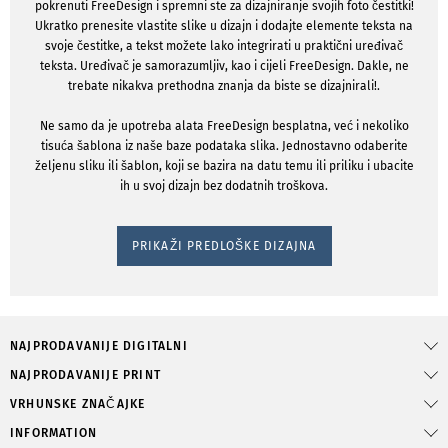
pokrenuti FreeDesign i spremni ste za dizajniranje svojih foto čestitki!
Ukratko prenesite vlastite slike u dizajn i dodajte elemente teksta na
svoje čestitke, a tekst možete lako integrirati u praktični uređivač
teksta. Uređivač je samorazumljiv, kao i cijeli FreeDesign. Dakle, ne
trebate nikakva prethodna znanja da biste se dizajnirali!.
Ne samo da je upotreba alata FreeDesign besplatna, već i nekoliko
tisuća šablona iz naše baze podataka slika. Jednostavno odaberite
željenu sliku ili šablon, koji se bazira na datu temu ili priliku i ubacite
ih u svoj dizajn bez dodatnih troškova.
PRIKAŽI PREDLOŠKE DIZAJNA
NAJPRODAVANIJE DIGITALNI
NAJPRODAVANIJE PRINT
VRHUNSKE ZNAČAJKE
INFORMATION