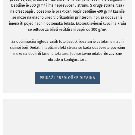
Debljine je 300 g/m² i ima neprevučenu stranu. S druge strane, tisak
na ofset papiru posebno je praktičan. Papir debljine 400 g/m² kasnije
se može naknadno urediti prikladnim printerom, npr. za dodavanje
imena ili pojedinačnih odlomaka teksta. Ekološki svjesni kupci na kraju
se odluče za bijeli reciklirani papir od 300 g/m².
Za optimizaciju izgleda vaših foto čestitki idealan je celofan u mat ili
sjajnoj boji. Dodatni haptični efekt stvara se kada odaberete površinu
meku na dodir ili lanene teksture. Jednostavno odaberite završne
obrade u konfiguratoru.
PRIKAŽI PREDLOŠKE DIZAJNA