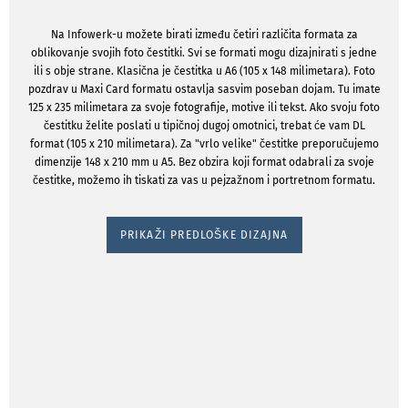
Na Infowerk-u možete birati između četiri različita formata za
oblikovanje svojih foto čestitki. Svi se formati mogu dizajnirati s jedne
ili s obje strane. Klasična je čestitka u A6 (105 x 148 milimetara). Foto
pozdrav u Maxi Card formatu ostavlja sasvim poseban dojam. Tu imate
125 x 235 milimetara za svoje fotografije, motive ili tekst. Ako svoju foto
čestitku želite poslati u tipičnoj dugoj omotnici, trebat će vam DL
format (105 x 210 milimetara). Za "vrlo velike" čestitke preporučujemo
dimenzije 148 x 210 mm u A5. Bez obzira koji format odabrali za svoje
čestitke, možemo ih tiskati za vas u pejzažnom i portretnom formatu.
PRIKAŽI PREDLOŠKE DIZAJNA