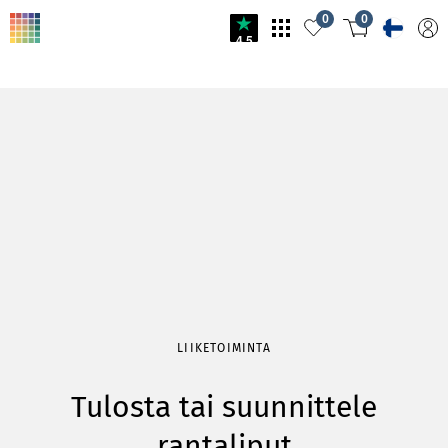
0
0
4.5
LIIKETOIMINTA
Tulosta tai suunnittele
rantaliput