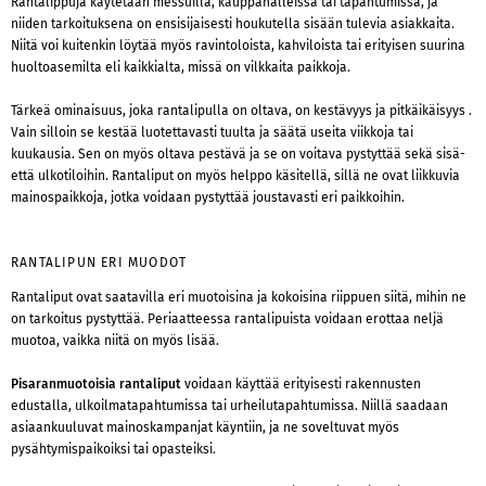
Rantalippuja käytetään messuilla, kauppahalleissa tai tapahtumissa, ja
niiden tarkoituksena on ensisijaisesti houkutella sisään tulevia asiakkaita.
Niitä voi kuitenkin löytää myös ravintoloista, kahviloista tai erityisen suurina
huoltoasemilta eli kaikkialta, missä on vilkkaita paikkoja.
Tärkeä ominaisuus, joka rantalipulla on oltava, on kestävyys ja pitkäikäisyys .
Vain silloin se kestää luotettavasti tuulta ja säätä useita viikkoja tai
kuukausia. Sen on myös oltava pestävä ja se on voitava pystyttää sekä sisä-
että ulkotiloihin. Rantaliput on myös helppo käsitellä, sillä ne ovat liikkuvia
mainospaikkoja, jotka voidaan pystyttää joustavasti eri paikkoihin.
RANTALIPUN ERI MUODOT
Rantaliput ovat saatavilla eri muotoisina ja kokoisina riippuen siitä, mihin ne
on tarkoitus pystyttää. Periaatteessa rantalipuista voidaan erottaa neljä
muotoa, vaikka niitä on myös lisää.
Pisaranmuotoisia rantaliput
voidaan käyttää erityisesti rakennusten
edustalla, ulkoilmatapahtumissa tai urheilutapahtumissa. Niillä saadaan
asiaankuuluvat mainoskampanjat käyntiin, ja ne soveltuvat myös
pysähtymispaikoiksi tai opasteiksi.