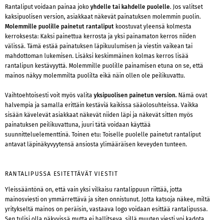
Rantaliput voidaan painaa joko
yhdelle tai kahdelle puolelle
. Jos valitset
kaksipuolisen version, asiakkaat näkevät painatuksen molemmin puolin.
Molemmille puolille painetut rantaliput
koostuvat yleensä kolmesta
kerroksesta: Kaksi painettua kerrosta ja yksi painamaton kerros niiden
välissä. Tämä estää painatuksen läpikuulumisen ja viestin vaikean tai
mahdottoman lukemisen. Lisäksi keskimmäinen kolmas kerros lisää
rantalipun kestävyyttä. Molemmille puolille painamisen etuna on se, että
mainos näkyy molemmilta puolilta eikä näin ollen ole peilikuvattu.
Vaihtoehtoisesti voit myös valita
yksipuolisen painetun version.
Nämä ovat
halvempia ja samalla erittäin kestäviä kaikissa sääolosuhteissa. Vaikka
sisään kävelevät asiakkaat näkevät niiden läpi ja näkevät sitten myös
painatuksen peilikuvattuna, juuri tätä voidaan käyttää
suunnitteluelementtinä. Toinen etu: Toiselle puolelle painetut rantaliput
antavat läpinäkyvyytensä ansiosta ylimääräisen keveyden tunteen.
RANTALIPUSSA ESITETTÄVÄT VIESTIT
Yleissääntönä on, että vain yksi vilkaisu rantalippuun riittää, jotta
mainosviesti on ymmärrettävä ja siten onnistunut. Jotta katsoja näkee, miltä
yritykseltä mainos on peräisin, vastaava logo voidaan esittää rantalipussa.
Sen tulisi olla näkyvissä mutta ei hallitseva, sillä muuten viesti voi kadota.