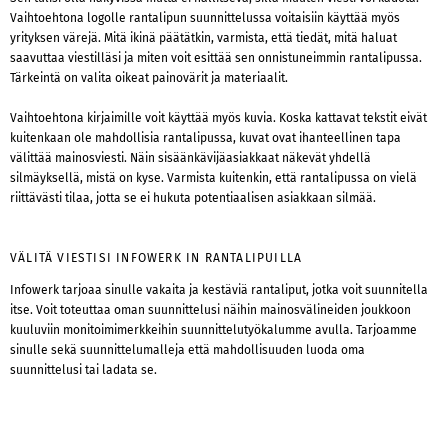
Vaihtoehtona logolle rantalipun suunnittelussa voitaisiin käyttää myös
yrityksen värejä. Mitä ikinä päätätkin, varmista, että tiedät, mitä haluat
saavuttaa viestilläsi ja miten voit esittää sen onnistuneimmin rantalipussa.
Tärkeintä on valita oikeat painovärit ja materiaalit.
Vaihtoehtona kirjaimille voit käyttää myös kuvia. Koska kattavat tekstit eivät
kuitenkaan ole mahdollisia rantalipussa, kuvat ovat ihanteellinen tapa
välittää mainosviesti. Näin sisäänkävijäasiakkaat näkevät yhdellä
silmäyksellä, mistä on kyse. Varmista kuitenkin, että rantalipussa on vielä
riittävästi tilaa, jotta se ei hukuta potentiaalisen asiakkaan silmää.
VÄLITÄ VIESTISI INFOWERK IN RANTALIPUILLA
Infowerk tarjoaa sinulle vakaita ja kestäviä rantaliput, jotka voit suunnitella
itse. Voit toteuttaa oman suunnittelusi näihin mainosvälineiden joukkoon
kuuluviin monitoimimerkkeihin suunnittelutyökalumme avulla. Tarjoamme
sinulle sekä suunnittelumalleja että mahdollisuuden luoda oma
suunnittelusi tai ladata se.