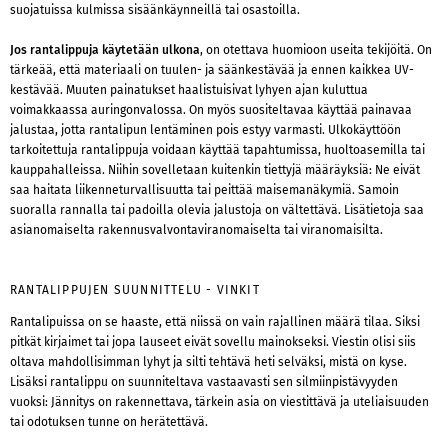
suojatuissa kulmissa sisäänkäynneillä tai osastoilla.
Jos rantalippuja käytetään ulkona
, on otettava huomioon useita tekijöitä. On
tärkeää, että materiaali on tuulen- ja säänkestävää ja ennen kaikkea UV-
kestävää. Muuten painatukset haalistuisivat lyhyen ajan kuluttua
voimakkaassa auringonvalossa. On myös suositeltavaa käyttää painavaa
jalustaa, jotta rantalipun lentäminen pois estyy varmasti. Ulkokäyttöön
tarkoitettuja rantalippuja voidaan käyttää tapahtumissa, huoltoasemilla tai
kauppahalleissa. Niihin sovelletaan kuitenkin tiettyjä määräyksiä: Ne eivät
saa haitata liikenneturvallisuutta tai peittää maisemanäkymiä. Samoin
suoralla rannalla tai padoilla olevia jalustoja on vältettävä. Lisätietoja saa
asianomaiselta rakennusvalvontaviranomaiselta tai viranomaisilta.
RANTALIPPUJEN SUUNNITTELU - VINKIT
Rantalipuissa on se haaste, että niissä on vain rajallinen määrä tilaa. Siksi
pitkät kirjaimet tai jopa lauseet eivät sovellu mainokseksi. Viestin olisi siis
oltava mahdollisimman lyhyt ja silti tehtävä heti selväksi, mistä on kyse.
Lisäksi rantalippu on suunniteltava vastaavasti sen silmiinpistävyyden
vuoksi: Jännitys on rakennettava, tärkein asia on viestittävä ja uteliaisuuden
tai odotuksen tunne on herätettävä.