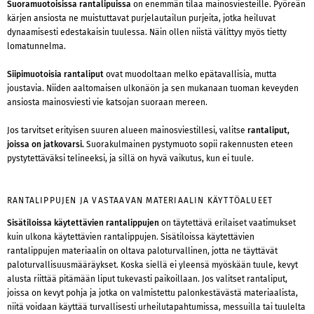
Suoramuotoisissa rantalipuissa
on enemmän tilaa mainosviesteille. Pyöreän
kärjen ansiosta ne muistuttavat purjelautailun purjeita, jotka heiluvat
dynaamisesti edestakaisin tuulessa. Näin ollen niistä välittyy myös tietty
lomatunnelma.
Siipimuotoisia rantaliput
ovat muodoltaan melko epätavallisia, mutta
joustavia. Niiden aaltomaisen ulkonäön ja sen mukanaan tuoman keveyden
ansiosta mainosviesti vie katsojan suoraan mereen.
Jos tarvitset erityisen suuren alueen mainosviestillesi, valitse
rantaliput,
joissa on jatkovarsi.
Suorakulmainen pystymuoto sopii rakennusten eteen
pystytettäväksi telineeksi, ja sillä on hyvä vaikutus, kun ei tuule.
RANTALIPPUJEN JA VASTAAVAN MATERIAALIN KÄYTTÖALUEET
Sisätiloissa käytettävien rantalippujen
on täytettävä erilaiset vaatimukset
kuin ulkona käytettävien rantalippujen. Sisätiloissa käytettävien
rantalippujen materiaalin on oltava paloturvallinen, jotta ne täyttävät
paloturvallisuusmääräykset. Koska siellä ei yleensä myöskään tuule, kevyt
alusta riittää pitämään liput tukevasti paikoillaan. Jos valitset rantaliput,
joissa on kevyt pohja ja jotka on valmistettu palonkestävästä materiaalista,
niitä voidaan käyttää turvallisesti urheilutapahtumissa, messuilla tai tuulelta