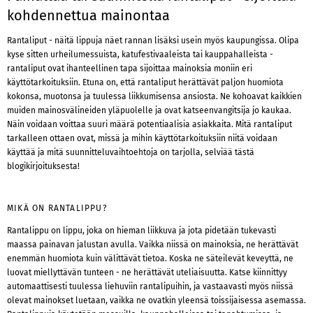
kohdennettua mainontaa
Rantaliput - näitä lippuja näet rannan lisäksi usein myös kaupungissa. Olipa
kyse sitten urheilumessuista, katufestivaaleista tai kauppahalleista -
rantaliput ovat ihanteellinen tapa sijoittaa mainoksia moniin eri
käyttötarkoituksiin. Etuna on, että rantaliput herättävät paljon huomiota
kokonsa, muotonsa ja tuulessa liikkumisensa ansiosta. Ne kohoavat kaikkien
muiden mainosvälineiden yläpuolelle ja ovat katseenvangitsija jo kaukaa.
Näin voidaan voittaa suuri määrä potentiaalisia asiakkaita. Mitä rantaliput
tarkalleen ottaen ovat, missä ja mihin käyttötarkoituksiin niitä voidaan
käyttää ja mitä suunnitteluvaihtoehtoja on tarjolla, selviää tästä
blogikirjoituksesta!
MIKÄ ON RANTALIPPU?
Rantalippu on lippu, joka on hieman liikkuva ja jota pidetään tukevasti
maassa painavan jalustan avulla. Vaikka niissä on mainoksia, ne herättävät
enemmän huomiota kuin välittävät tietoa. Koska ne säteilevät keveyttä, ne
luovat miellyttävän tunteen - ne herättävät uteliaisuutta. Katse kiinnittyy
automaattisesti tuulessa liehuviin rantalipuihin, ja vastaavasti myös niissä
olevat mainokset luetaan, vaikka ne ovatkin yleensä toissijaisessa asemassa.