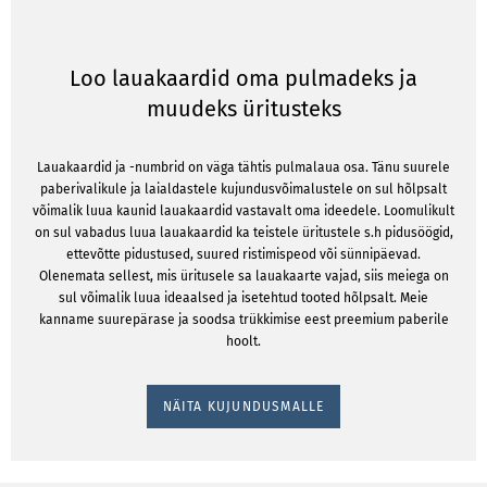
Loo lauakaardid oma pulmadeks ja
muudeks üritusteks
Lauakaardid ja -numbrid on väga tähtis pulmalaua osa. Tänu suurele
paberivalikule ja laialdastele kujundusvõimalustele on sul hõlpsalt
võimalik luua kaunid lauakaardid vastavalt oma ideedele. Loomulikult
on sul vabadus luua lauakaardid ka teistele üritustele s.h pidusöögid,
ettevõtte pidustused, suured ristimispeod või sünnipäevad.
Olenemata sellest, mis üritusele sa lauakaarte vajad, siis meiega on
sul võimalik luua ideaalsed ja isetehtud tooted hõlpsalt. Meie
kanname suurepärase ja soodsa trükkimise eest preemium paberile
hoolt.
NÄITA KUJUNDUSMALLE