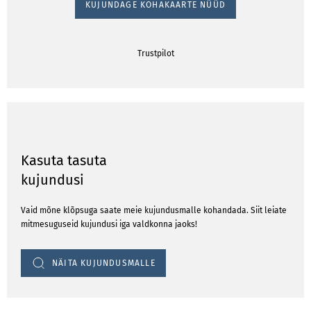
KUJUNDAGE KOHAKAARTE NÜÜD
Trustpilot
Kasuta tasuta
kujundusi
Vaid mõne klõpsuga saate meie kujundusmalle kohandada. Siit leiate
mitmesuguseid kujundusi iga valdkonna jaoks!
NÄITA KUJUNDUSMALLE