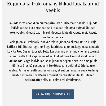
Kujunda ja trüki oma isiklikud lauakaardid
veebis
Lauadekoratsioonid on pulmapaiga üks olulisemaid osasid. Kujunda
individuaalsed ja personaalsed lauakaardid oma pulmakülaliste
jaoks veebis kõigest paari hiireklõpsuga. Lihtsalt kasuta meie tasuta
malle ja motiive.
Meiega on sul võimalik lauakaardid kujundada silmapilk. Sa ei vaja
kallist pilditöötlusprogrammi ega laialdast kujunduskogemust. Lihtsalt
käivita FreeDesign tööriist. Selle kasutamine on intuitiivne ning tööriist
annab sulle kõik vajaminevad valikud, et oma kaardid atraktiivselt
kujundada. Väga individuaalse kujunduse tegemiseks lae oma pildid
tööriista üles kõigest paari hiireklõpsuga. Seejäral töötle kaarte
veebis. Parim asi selle juures on see, et sul on nii palju aega kui hing
ihkab, sest meie FreeDesign tööriist on täiesti tasuta. Kulutused
tekivad alles siis, kui esitad trükitellimuse.
NÄITA KUJUNDUSMALLE