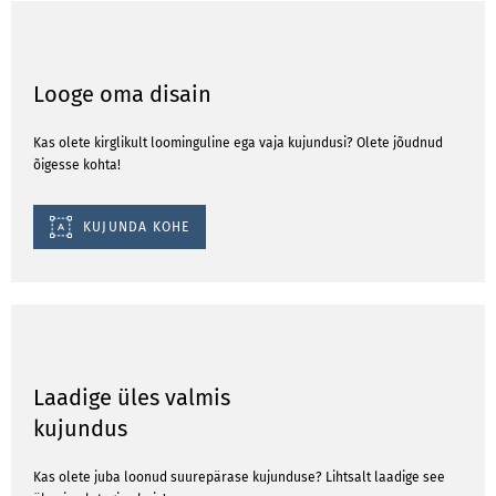
Looge oma disain
Kas olete kirglikult loominguline ega vaja kujundusi? Olete jõudnud
õigesse kohta!
KUJUNDA KOHE
Laadige üles valmis
kujundus
Kas olete juba loonud suurepärase kujunduse? Lihtsalt laadige see