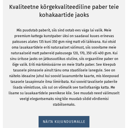
Kvaliteetne kõrgekvaliteediline paber teie
kohakaartide jaoks
Mis puudutab paberit, siis sind ootab ees väga lai valik. Meie
preemium kattega kunstpaber üksi on saadaval kuues erinevas
paksuses alates 135 kuni 350 gsm ning matt või läikivana. Kui otsid
oma lauakaartidele eriti naturaalset välimust, siis soovitame meie
naturaalseid matt pabereid paksusega 120, 170, 350 või 400 gsm. Kui
sinu ürituse jaoks on jätkusuutlikus oluline, siis orgaaniline paber on
õige valik. Eriti märkimisväärne on meie Stafix paber. See kleepub
tasasele pinnasele ainult tänu oma staatilisele lanegule. See on
näiteks ideaalne juhul kui soovid lauanumbrite kaarte, mis kleepuvad
tasasele lauapinnale ilma liimiribata. Kui soovid tavalisele paberile
lisada viimistluse, siis sul on võimalik see tsellofaaniga katta. Me
lisame su lauakaartidele peenikese kile. See muudab need välimuselt
veelgi elegantsemaks ning kile muudab sildid võrdlemisi
stabiilsemaks.
NÄITA KUJUNDUSMALLE