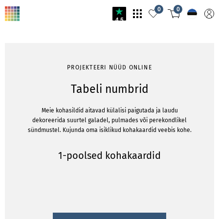
0
0
4.5
PROJEKTEERI NÜÜD ONLINE
Tabeli numbrid
Meie kohasildid aitavad külalisi paigutada ja laudu
dekoreerida suurtel galadel, pulmades või perekondlikel
sündmustel. Kujunda oma isiklikud kohakaardid veebis kohe.
1-poolsed kohakaardid