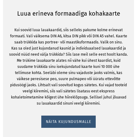
Luua erineva formaadiga kohakaarte
Kui soovid luua lauakaardid, siis selleks pakume kolme erinevat
formaati. Vali väiksema DIN A6, kitsa DIN pikk või DIN A5 vahel. Kaarte
saab trükkida kas portree- või maastikuformaadis. Valik on sinu.
Kas sa oled just kujundanud kaunid ja individuaalsed lauakaardid ja
soovid nüüd need välja trükkida? Siis lase meil selle eest hoolt kanda.
Me trükime lauakaarte alates nii vähe kui ühest kaardist, kuid
suudame trükkida sinu isekujundatud kaarte kuni 10 000 ühe
tellimuse kohta. Seeläbi oleme sinu vajaduste jaoks valmis, kas
väikese peresisese peo, suure pulmapeo või üüratu ettevõtte
pidusöögi jaoks. Lihtsalt vali soovitud kogus sätetes. Kui vajad tooteid
veelgi kiiremini, siis vali sätetes lisatasu eest ekspress
kohaletoimetamine kõigest ühe hiireklõpsuga. Sellisel juhul jõuavad
su lauakaardid sinuni veelgi kiiremini.
NÄITA KUJUNDUSMALLE