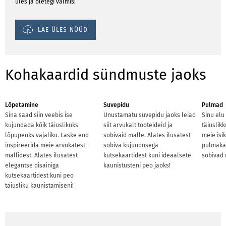
üles ja oletegi valmis!
LAE ÜLES NÜÜD
Kohakaardid sündmuste jaoks
Lõpetamine
Suvepidu
Pulmad
Sina saad siin veebis ise
Unustamatu suvepidu jaoks leiad
Sinu elu
kujundada kõik täiuslikuks
siit arvukalt tooteideid ja
täiuslik
lõpupeoks vajaliku. Laske end
sobivaid malle. Alates ilusatest
meie isi
inspireerida meie arvukatest
sobiva kujundusega
pulmakau
mallidest. Alates ilusatest
kutsekaartidest kuni ideaalsete
sobivad 
elegantse disainiga
kaunistusteni peo jaoks!
kutsekaartidest kuni peo
täiusliku kaunistamiseni!