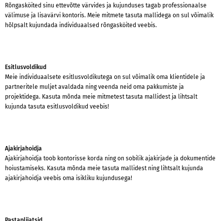
Rõngasköited sinu ettevõtte värvides ja kujunduses tagab professionaalse
välimuse ja lisavärvi kontoris. Meie mitmete tasuta mallidega on sul võimalik
hõlpsalt kujundada individuaalsed rõngasköited veebis.
Esitlusvoldikud
Meie individuaalsete esitlusvoldikutega on sul võimalik oma klientidele ja
partneritele muljet avaldada ning veenda neid oma pakkumiste ja
projektidega. Kasuta mõnda meie mitmetest tasuta mallidest ja lihtsalt
kujunda tasuta esitlusvoldikud veebis!
Ajakirjahoidja
Ajakirjahoidja toob kontorisse korda ning on sobilik ajakirjade ja dokumentide
hoiustamiseks. Kasuta mõnda meie tasuta mallidest ning lihtsalt kujunda
ajakirjahoidja veebis oma isikliku kujundusega!
Pastapliiatsid