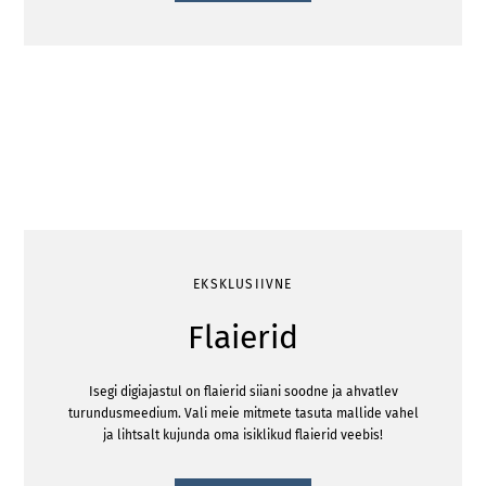
EKSKLUSIIVNE
Flaierid
Isegi digiajastul on flaierid siiani soodne ja ahvatlev
turundusmeedium. Vali meie mitmete tasuta mallide vahel
ja lihtsalt kujunda oma isiklikud flaierid veebis!