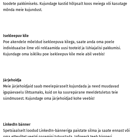
toodete pakkimiseks. Kujundage kastid hõlpsalt koos meiega või kasutage
mõnda meie kujundust.
Isekleepuv kile
Poe akendele mõeldud isekleepuva kilega, saate anda oma poele
individuaalse ilme või reklaamida uusi tooteid ja lühiajalisi pakkumisi.
Kujundage oma isikliku poe isekleepuv kile meie abil veebis!
Järjehoidja
Meie järjehoidjaid saab meelepäraselt kujundada ja need muudavad
igapäevaelu lihtsamaks, kuid on ka suurepärane meeldetuletus teie
sündmusest. Kujundage oma järjehoidjad kohe veebis!
LinkedIn bänner
Spetsiaalselt loodud LinkedIn-bänneriga paistate silma ja saate ennast või
oma ettevõtet veelgi paremini tutvustada. Infowerk teeb bänneri