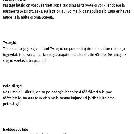
Pastapliiatsid on võrdväärselt sobilikud sinu äritarveteks või klientidele ja
partneritele kingituseks. Meiega on sul võimalik pastapliiatseid luua erinevas
mudelis ja näiteks oma logoga.
T-särgid
Teie oma logoga kujundatud T-särgid on poe töötajatele ideaalne riietus ja
tugevdab teie kaubamärki ning töötajate lojaalsust ettevõttele. Disainige t-
särgid veebis juba praegu!
Polo särgid
Nagu meie T-särgid, on ka polosärgid ideaalsed töörõivad teie poe
töötajatele. Kasutage veebis meie tasuta kujundusi ja disainige oma
polosärgid!
Isekleepuv kile