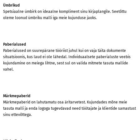
Ümbrikud
Spetsiaalne ümbirk on ideaalne kompliment sinu kirjaplangile. Seetõttu
oleme loonud ümbriku malli iga meie kujunduse jaoks.
Paberialused
Paberialused on suurepärane tööriist juhul kui on vaja täita dokumente
situatsioonis, kus laud ei ole lähedal. Individuaalsete paberialuste veebis
kujundamine on meiega lihtne, sest sul on valida mitmete tasuta mallide
vahel.
Märkmepaberid
Märkmepaberid on lahutamatu osa äritarvetest. Kujundades mõne meie
tasuta malli ja enda logoga tugevdavad need töötajate ja klientide samastust
sinu ettevõttega.