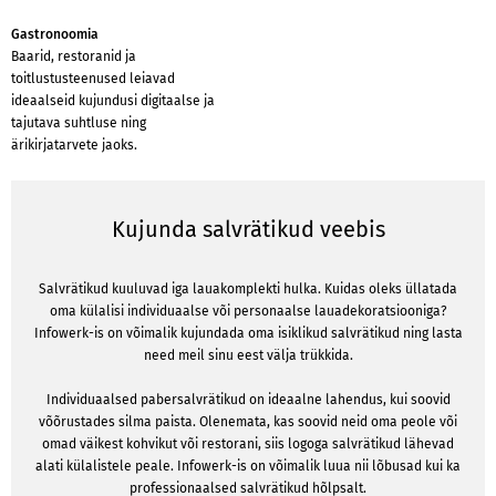
Gastronoomia
Baarid, restoranid ja
toitlustusteenused leiavad
ideaalseid kujundusi digitaalse ja
tajutava suhtluse ning
ärikirjatarvete jaoks.
Kujunda salvrätikud veebis
Salvrätikud kuuluvad iga lauakomplekti hulka. Kuidas oleks üllatada
oma külalisi individuaalse või personaalse lauadekoratsiooniga?
Infowerk-is on võimalik kujundada oma isiklikud salvrätikud ning lasta
need meil sinu eest välja trükkida.
Individuaalsed pabersalvrätikud on ideaalne lahendus, kui soovid
võõrustades silma paista. Olenemata, kas soovid neid oma peole või
omad väikest kohvikut või restorani, siis logoga salvrätikud lähevad
alati külalistele peale. Infowerk-is on võimalik luua nii lõbusad kui ka
professionaalsed salvrätikud hõlpsalt.