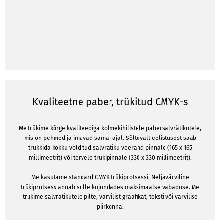
Kvaliteetne paber, trükitud CMYK-s
Me trükime kõrge kvaliteediga kolmekihilistele pabersalvrätikutele,
mis on pehmed ja imavad samal ajal. Sõltuvalt eelistusest saab
trükkida kokku volditud salvrätiku veerand pinnale (165 x 165
millimeetrit) või tervele trükipinnale (330 x 330 millimeetrit).
Me kasutame standard CMYK trükiprotsessi. Neljavärviline
trükiprotsess annab sulle kujundades maksimaalse vabaduse. Me
trükime salvrätikutele pilte, värvilist graafikat, teksti või värvilise
piirkonna.