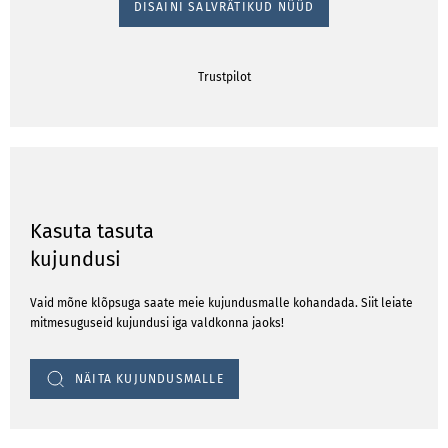
DISAINI SALVRÄTIKUD NÜÜD
Trustpilot
Kasuta tasuta
kujundusi
Vaid mõne klõpsuga saate meie kujundusmalle kohandada. Siit leiate
mitmesuguseid kujundusi iga valdkonna jaoks!
NÄITA KUJUNDUSMALLE