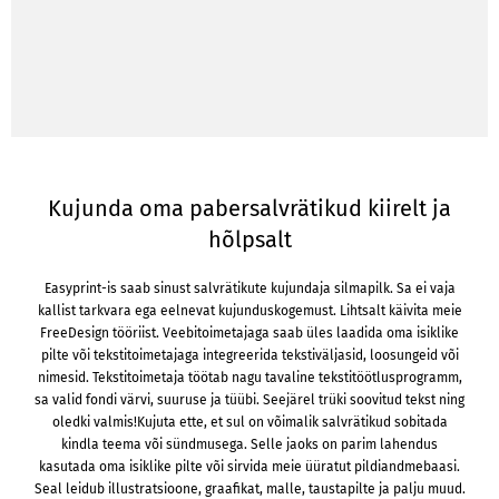
Kujunda oma pabersalvrätikud kiirelt ja
hõlpsalt
Easyprint-is saab sinust salvrätikute kujundaja silmapilk. Sa ei vaja
kallist tarkvara ega eelnevat kujunduskogemust. Lihtsalt käivita meie
FreeDesign tööriist. Veebitoimetajaga saab üles laadida oma isiklike
pilte või tekstitoimetajaga integreerida tekstiväljasid, loosungeid või
nimesid. Tekstitoimetaja töötab nagu tavaline tekstitöötlusprogramm,
sa valid fondi värvi, suuruse ja tüübi. Seejärel trüki soovitud tekst ning
oledki valmis!Kujuta ette, et sul on võimalik salvrätikud sobitada
kindla teema või sündmusega. Selle jaoks on parim lahendus
kasutada oma isiklike pilte või sirvida meie üüratut pildiandmebaasi.
Seal leidub illustratsioone, graafikat, malle, taustapilte ja palju muud.