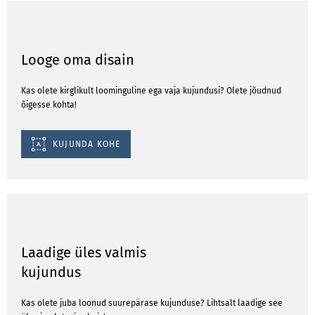
Looge oma disain
Kas olete kirglikult loominguline ega vaja kujundusi? Olete jõudnud
õigesse kohta!
KUJUNDA KOHE
Laadige üles valmis
kujundus
Kas olete juba loonud suurepärase kujunduse? Lihtsalt laadige see