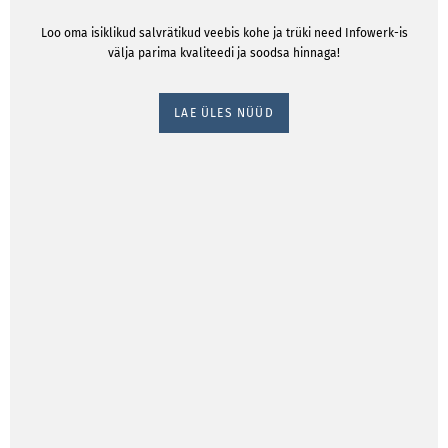
Loo oma isiklikud salvrätikud veebis kohe ja trüki need Infowerk-is
välja parima kvaliteedi ja soodsa hinnaga!
LAE ÜLES NÜÜD