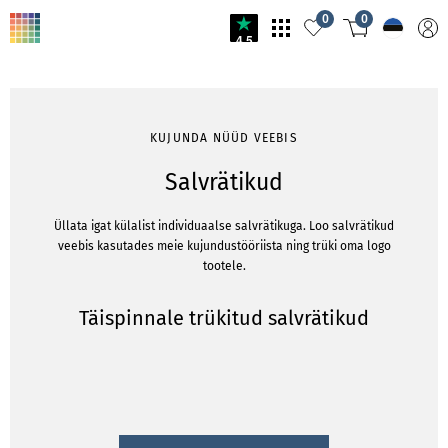
0
0
4.5
KUJUNDA NÜÜD VEEBIS
Salvrätikud
Üllata igat külalist individuaalse salvrätikuga. Loo salvrätikud
veebis kasutades meie kujundustööriista ning trüki oma logo
tootele.
Täispinnale trükitud salvrätikud