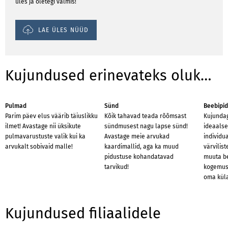
üles ja oletegi valmis!
LAE ÜLES NÜÜD
Kujundused erinevateks olukordadeks
Pulmad
Sünd
Beebipi
Parim päev elus väärib täiuslikku
Kõik tahavad teada rõõmsast
Kujundag
ilmet! Avastage nii üksikute
sündmusest nagu lapse sünd!
ideaalse
pulmavarustuste valik kui ka
Avastage meie arvukad
individu
arvukalt sobivaid malle!
kaardimallid, aga ka muud
värvilis
pidustuse kohandatavad
muuta b
tarvikud!
kogemuse
oma küla
Kujundused filiaalidele