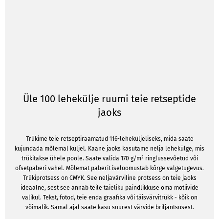
Üle 100 lehekülje ruumi teie retseptide
jaoks
Trükime teie retseptiraamatud 116-leheküljeliseks, mida saate
kujundada mõlemal küljel. Kaane jaoks kasutame nelja lehekülge, mis
trükitakse ühele poole. Saate valida 170 g/m² ringlussevõetud või
ofsetpaberi vahel. Mõlemat paberit iseloomustab kõrge valgetugevus.
Trükiprotsess on CMYK. See neljavärviline protsess on teie jaoks
ideaalne, sest see annab teile täieliku paindlikkuse oma motiivide
valikul. Tekst, fotod, teie enda graafika või täisvärvitrükk - kõik on
võimalik. Samal ajal saate kasu suurest värvide briljantsusest.