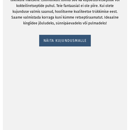
isiklikule maitsele. Loomulikult toimib see ka küpsetusretseptide või
kokteiliretseptide puhul. Teie fantaasial ei ole piire. Kui olete
kujunduse valmis saanud, hoolitseme kvaliteetse trükkimise eest.
Saame valmistada korraga kuni kümme retseptiraamatut. Ideaalne
kingiidee jõuludeks, sünnipäevadeks või pulmadeks!
NÄITA KUJUNDUSMALLE