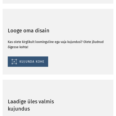
Looge oma disain
Kas olete kirglikult loominguline ega vaja kujundusi? Olete jõudnud
õigesse kohta!
KUJUNDA KOHE
Laadige üles valmis
kujundus