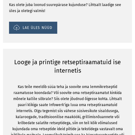
Kas olete juba loonud suurepärase kujunduse? Lihtsalt laadige see
üles ja oletegi valmis!
LAE ÜLES NÜÜD
Looge ja printige retseptiraamatuid ise
internetis
Kas teile meeldib süüa teha ja soovite oma lemmikretseptid
raamatusse koondada? Või soovite oma retseptiraamatut kinkida
mõnele kallile sõbrale? Siis olete jõudnud õigesse kohta. Lihtsalt
paari klikiga saate Infowerk'iga luua oma retseptiraamatuid
internetis. Olgu tegemist siis vähese süsivesikute sisaldusega,
kalaroogade, traditsioonilise maakööki, grillimisnõuannete või
krõbedate salatite retseptidega, siin on teil kõik võimalused
kujundada oma retseptide ideid piltide ja tekstidega vastavalt oma