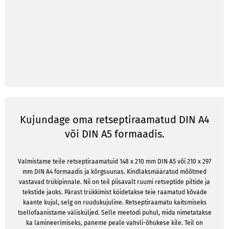
Kujundage oma retseptiraamatud DIN A4
või DIN A5 formaadis.
Valmistame teile retseptiraamatuid 148 x 210 mm DIN A5 või 210 x 297
mm DIN A4 formaadis ja kõrgsuunas. Kindlaksmääratud mõõtmed
vastavad trükipinnale. Nii on teil piisavalt ruumi retseptide piltide ja
tekstide jaoks. Pärast trükkimist köidetakse teie raamatud kõvade
kaante kujul, selg on ruudukujuline. Retseptiraamatu kaitsmiseks
tsellofaanistame välisküljed. Selle meetodi puhul, mida nimetatakse
ka lamineerimiseks, paneme peale vahvli-õhukese kile. Teil on