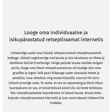
Looge oma individuaalne ja
isikupärastatud retseptiraamat internetis
Infowerkiga saate luua ilusaid, isikupärastatud retseptiraamatuid
hetkega. Lihtsalt registreerige end tasuta ja teie käsutuses on lihtne ja
intuitiivne tööriist FreeDesign. Valige paljude tasuta mallide hulgast
parim, lisage oma fotod retseptiraamatusse või laadige üles oma
graafika ja logod. Vaid paari klõpsuga saate sisestada tekste ja
pealkirju, luua nimekirju ning muuta kirjastiili, suurust või värvi.
Lihtsalt proovige seda. Te näete, et see on lapsemäng ja tõesti lõbus.
Suurepärane on see, et kulud tekivad ainult siis, kui teete tellimuse.
Teie retseptiraamatute kujundamine on täiesti tasuta. Alusta kohe:
Kujunda retseptiraamatud internetis ja lase need odavalt Infowerk'ile
trükkida.