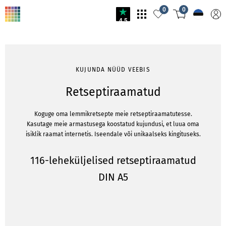
0
0
4.5
KUJUNDA NÜÜD VEEBIS
Retseptiraamatud
Koguge oma lemmikretsepte meie retseptiraamatutesse.
Kasutage meie armastusega koostatud kujundusi, et luua oma
isiklik raamat internetis. Iseendale või unikaalseks kingituseks.
116-leheküljelised retseptiraamatud
DIN A5