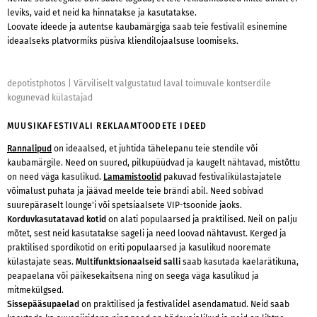
leviks, vaid et neid ka hinnatakse ja kasutatakse.
Loovate ideede ja autentse kaubamärgiga saab teie festivalil esinemine
ideaalseks platvormiks püsiva kliendilojaalsuse loomiseks.
depotistphotos
|
Värviliselt valgustatud laval toimuvale kontserdile
kogunevad külastajad
MUUSIKAFESTIVALI REKLAAMTOODETE IDEED
Rannalipud
on ideaalsed, et juhtida tähelepanu teie stendile või
kaubamärgile. Need on suured, pilkupüüdvad ja kaugelt nähtavad, mistõttu
on need väga kasulikud.
Lamamistoolid
pakuvad festivalikülastajatele
võimalust puhata ja jäävad meelde teie brändi abil. Need sobivad
suurepäraselt lounge'i või spetsiaalsete VIP-tsoonide jaoks.
Korduvkasutatavad kotid
on alati populaarsed ja praktilised. Neil on palju
mõtet, sest neid kasutatakse sageli ja need loovad nähtavust. Kerged ja
praktilised spordikotid on eriti populaarsed ja kasulikud nooremate
külastajate seas.
Multifunktsionaalseid salli
saab kasutada kaelarätikuna,
peapaelana või päikesekaitsena ning on seega väga kasulikud ja
mitmekülgsed.
Sissepääsupaelad
on praktilised ja festivalidel asendamatud. Neid saab