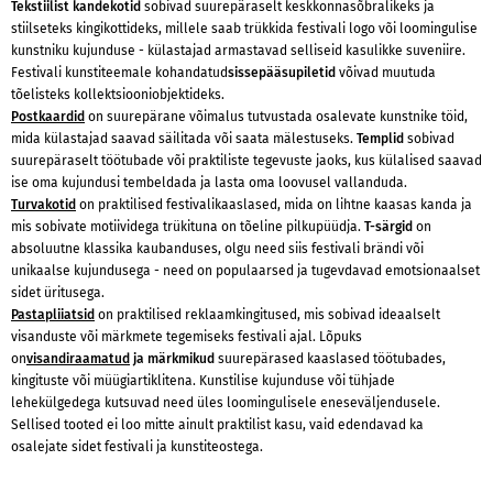
Tekstiilist kandekotid
sobivad suurepäraselt keskkonnasõbralikeks ja
stiilseteks kingikottideks, millele saab trükkida festivali logo või loomingulise
kunstniku kujunduse - külastajad armastavad selliseid kasulikke suveniire.
Festivali kunstiteemale kohandatud
sissepääsupiletid
võivad muutuda
tõelisteks kollektsiooniobjektideks.
Postkaardid
on suurepärane võimalus tutvustada osalevate kunstnike töid,
mida külastajad saavad säilitada või saata mälestuseks.
Templid
sobivad
suurepäraselt töötubade või praktiliste tegevuste jaoks, kus külalised saavad
ise oma kujundusi tembeldada ja lasta oma loovusel vallanduda.
Turvakotid
on praktilised festivalikaaslased, mida on lihtne kaasas kanda ja
mis sobivate motiividega trükituna on tõeline pilkupüüdja.
T-särgid
on
absoluutne klassika kaubanduses, olgu need siis festivali brändi või
unikaalse kujundusega - need on populaarsed ja tugevdavad emotsionaalset
sidet üritusega.
Pastapliiatsid
on praktilised reklaamkingitused, mis sobivad ideaalselt
visanduste või märkmete tegemiseks festivali ajal. Lõpuks
on
visandiraamatud
ja märkmikud
suurepärased kaaslased töötubades,
kingituste või müügiartiklitena. Kunstilise kujunduse või tühjade
lehekülgedega kutsuvad need üles loomingulisele eneseväljendusele.
Sellised tooted ei loo mitte ainult praktilist kasu, vaid edendavad ka
osalejate sidet festivali ja kunstiteostega.