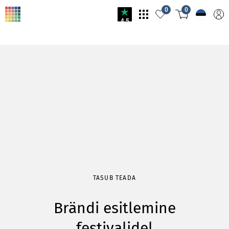
0
0
4.5
TASUB TEADA
Brändi esitlemine
festivalidel