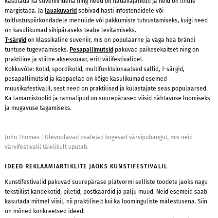
kasutada ka suveniiridena ning need on hädavajalikud ja neid on lihtne
märgistada. Ja
lauakuvarid
sobivad hästi infostendidele või
toitlustuspiirkondadele menüüde või pakkumiste tutvustamiseks, kuigi need
on kasulikumad sihipäraseks teabe levitamiseks.
T-särgid
on klassikaline suveniir, mis on populaarne ja väga hea brändi
tuntuse tugevdamiseks.
Pesapallimütsid
pakuvad päikesekaitset ning on
praktiline ja stiilne aksessuaar, eriti välifestivalidel.
Kokkuvõte: Kotid, spordikotid, multifunktsionaalsed sallid, T-särgid,
pesapallimütsid ja käepaelad on kõige kasulikumad esemed
muusikafestivalil, sest need on praktilised ja külastajate seas populaarsed.
Ka lamamistoolid ja rannalipud on suurepärased viisid nähtavuse loomiseks
ja mugavuse tagamiseks.
John Thomas
|
Ülevoolavad osalejad kogevad värvipuhangut, mis neid
värvifestivalil täielikult uputab.
IDEED REKLAAMIARTIKLITE JAOKS KUNSTIFESTIVALIL
Kunstifestivalid pakuvad suurepärase platvormi selliste toodete jaoks nagu
tekstiilist kandekotid, piletid, postkaardid ja palju muud. Neid esemeid saab
kasutada mitmel viisil, nii praktiliselt kui ka loominguliste mälestusena. Siin
on mõned konkreetsed ideed: