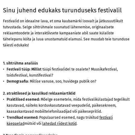
Sinu juhend edukaks turunduseks festivalil
Festivalid on ideaalne lava, et oma kaubamärki loovalt ja jätkusuutlikult
tutvustada. Selge sihtrühmale suunatud lähenemise, originaalsete
reklaamtoodete ja interaktiivsete kampaaniate abil saate külaliste
tähelepanu köita ja luua unustamatuid elamusi. See muudab teie turunduse
täiesti edukaks!
1. sihtrühma analüüs
Festivali tüüp: Millist
tüüpi festivalidel te osalete? Muusikafestival,
toidufestival, kunstifestival?
Demograafia
: Millise vanuse, soo, huvidega publik on?
2. atraktiivsed ja kasulikud reklaamiartiklid
Praktilised esemed:
Mõelge esemetele, mida festivalikülastajad tegelikult
kasutavad, näiteks korduvkasutatavad veepudelid, päikesekreem,
kaasaskantavad mobiiltelefonilaadijad või päikeseprillid.
Trendikad esemed:
Populaarsed esemed, nagu trükitud
festivali
käepaelad
mütsid või
lahedad riidest kotid
.