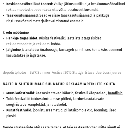
Keskkonnasõbralikud tooted:
Valige jätkusuutlikud ja keskkonnasõbralikud
reklaamtooted, et edendada ettevõtte positiivset kuvandit.
Taaskasutusjaamad:
Seadke sisse taaskasutusjaamad ja pakkuge
ringlussevõetud materjalist valmistatud esemeid.
7. edu mõõtmine
Hankige tagasisidet:
Küsige festivalikülastajatelt tagasisidet
reklaamtoodete ja reklaami kohta.
Jälgimine ja analüüs:
Analüüsige, kui sageli ja millises kontekstis esemeid
kasutatakse ja jagatakse.
depotistphotos
|
SWR Summer Festival 2015 Stuttgarti lava Uue Lossi juures
NÄITEID SIHTRÜHMALE SUUNATUD REKLAAMIARTIKLITE KOHTA
Muusikafestivalid:
kaasaskantavad kõlarid, festivali käepaelad
,
bandiinid
.
Toidufestivalid
: toiduvalmistamise põlled, korduvkasutatavate
söögiriistade komplektid, jahutuskotid.
Kunstifestivalid:
joonistusraamatud, pliiatsikomplektid, loomingulised
pinsid.
Nende strateegiate abil saate tagada, et teie reklaamtooted mitte ainult ei