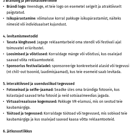
3 Branding ja personaliseerimine
Brändi logo:
Veenduge, et teie logo on esemetel selgelt ja atraktiivselt
paigutatud.
Isikupärastamine
: võimaluse korral pakkuge isikupärastamist, näiteks
nimesid või individuaalset kujundust.
4. levitamismeetodid
Tasuta kingitused
: Jagage reklaamtarbeid oma stendil või festivali ajal
toimuvatel eriüritustel.
Loosimised ja võistlused
: Korraldage mänge või võistlusi, kus osalejad
saavad võita reklaamtooteid.
Sponsorlus festivalialadel:
sponsoreerige konkreetseid alasid või tegevusi
(nt chill-out tsoonid, laadimisjaamad), kus teie esemeid saab levitada.
5. interaktiivsed ja uuenduslikud tegevused
Fotoseinad ja selfie-jaamad:
Seadke üles oma brändiga fotosein, kus
külastajad saavad teha fotosid ja neid sotsiaalmeedias jagada.
Virtuaalreaalsuse kogemused:
Pakkuge VR-elamusi, mis on seotud teie
kaubamärgiga.
Töötoad ja tegevused:
Korraldage töötoad või tegevused, mis sobivad teie
kaubamärgiga ja kus osalejad saavad kaasa võtta reklaamtooteid.
6. jätkusuutlikkus