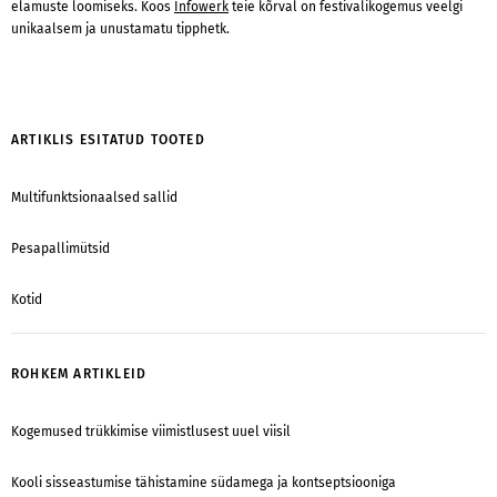
elamuste loomiseks. Koos
Infowerk
teie kõrval on festivalikogemus veelgi
unikaalsem ja unustamatu tipphetk.
ARTIKLIS ESITATUD TOOTED
Multifunktsionaalsed sallid
Pesapallimütsid
Kotid
ROHKEM ARTIKLEID
Kogemused trükkimise viimistlusest uuel viisil
Kooli sisseastumise tähistamine südamega ja kontseptsiooniga