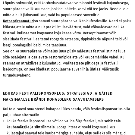
Lõpuks on
kruusid
, eriti korduvkasutatavad versioonid festivali kujundusega,
suurepärane valik kuumade jookide, näiteks kohvi või tee jaoks. Need ei ole
mitte ainult jätkusuutlikud, vaid ka populaarsed suveniirid.
Retseptiraamatud
on samuti suurepärane valik toidufestivalile. Need ei paku
külastajatele mitte ainult praktilist lisaväärtust, vaid võimaldavad neil ka
festivali kulinaarset kogemust koju kaasa võtta. Retseptiraamat võib
sisaldada festivalil esitatud roogade retsepte, tippkokkade näpunäiteid või
isegi loomingulisi ideid, mida taasluua.
See on ka suurepärane võimalus luua püsiv mälestus festivalist ning luua
side osalejate ja osalevate restoranipidajate või kaubamärkide vahel. Kui
raamat on atraktiivselt kujundatud, kvaliteetsete piltidega ja festivali
iseloomuga, on see kindlasti populaarne suveniir ja ühtlasi väärtuslik
turundusvahend.
EDUKAS FESTIVALISPONSORLUS: STRATEEGIAD JA NÄITED
MAKSIMAALSE BRÄNDI KOHALOLEKU SAAVUTAMISEKS
Kui te ei soovi oma stendi kohapeal üles seada, võib festivalisponsorlus olla
paljulubav alternatiiv.
Eduka festivalisponsorluse võti on valida õige festival, mis
sobib teie
kaubamärgile ja sihtrühmale
. Looge interaktiivseid kogemusi, kus
külastajad saavad teie kaubamärgiga suhelda, olgu selleks siis mängud,