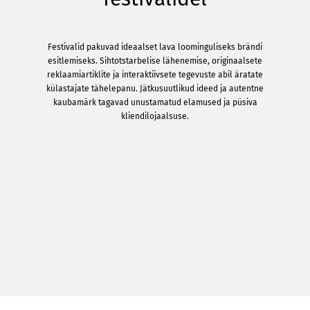
Festivalid pakuvad ideaalset lava loominguliseks brändi
esitlemiseks. Sihtotstarbelise lähenemise, originaalsete
reklaamiartiklite ja interaktiivsete tegevuste abil äratate
külastajate tähelepanu. Jätkusuutlikud ideed ja autentne
kaubamärk tagavad unustamatud elamused ja püsiva
kliendilojaalsuse.