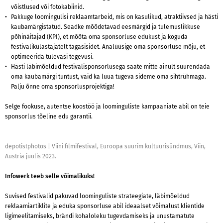
võistlused või fotokabiinid.
Pakkuge loomingulisi reklaamtarbeid, mis on kasulikud, atraktiivsed ja hästi
kaubamärgistatud. Seadke mõõdetavad eesmärgid ja tulemuslikkuse
põhinäitajad (KPI), et mõõta oma sponsorluse edukust ja koguda
festivalikülastajatelt tagasisidet. Analüüsige oma sponsorluse mõju, et
optimeerida tulevasi tegevusi.
Hästi läbimõeldud festivalisponsorlusega saate mitte ainult suurendada
oma kaubamärgi tuntust, vaid ka luua tugeva sideme oma sihtrühmaga.
Palju õnne oma sponsorlusprojektiga!
Selge fookuse, autentse koostöö ja loominguliste kampaaniate abil on teie
sponsorlus tõeline edu garantii.
depotistphotos
|
Viini filmifestival, Euroopa suurim kultuurisündmus, Viin,
Austria juulis 2023.
Infowerk teeb selle võimalikuks!
Suvised festivalid pakuvad loominguliste strateegiate, läbimõeldud
reklaamiartiklite ja eduka sponsorluse abil ideaalset võimalust klientide
ligimeelitamiseks, brändi kohaloleku tugevdamiseks ja unustamatute