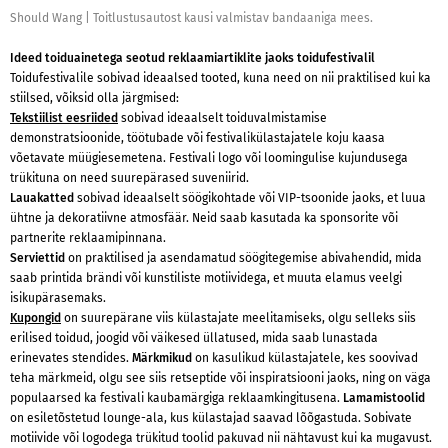
Should Wang
|
Toitlustusautost kausi valmistav bandaaniga mees.
Ideed toiduainetega seotud reklaamiartiklite jaoks toidufestivalil
Toidufestivalile sobivad ideaalsed tooted, kuna need on nii praktilised kui ka
stiilsed, võiksid olla järgmised:
Tekstiilist eesriided
sobivad ideaalselt toiduvalmistamise
demonstratsioonide, töötubade või festivalikülastajatele koju kaasa
võetavate müügiesemetena. Festivali logo või loomingulise kujundusega
trükituna on need suurepärased suveniirid.
Lauakatted
sobivad ideaalselt söögikohtade või VIP-tsoonide jaoks, et luua
ühtne ja dekoratiivne atmosfäär. Neid saab kasutada ka sponsorite või
partnerite reklaamipinnana.
Serviettid
on praktilised ja asendamatud söögitegemise abivahendid, mida
saab printida brändi või kunstiliste motiividega, et muuta elamus veelgi
isikupärasemaks.
Kupongid
on suurepärane viis külastajate meelitamiseks, olgu selleks siis
erilised toidud, joogid või väikesed üllatused, mida saab lunastada
erinevates stendides.
Märkmikud
on kasulikud külastajatele, kes soovivad
teha märkmeid, olgu see siis retseptide või inspiratsiooni jaoks, ning on väga
populaarsed ka festivali kaubamärgiga reklaamkingitusena.
Lamamistoolid
on esiletõstetud lounge-ala, kus külastajad saavad lõõgastuda. Sobivate
motiivide või logodega trükitud toolid pakuvad nii nähtavust kui ka mugavust.