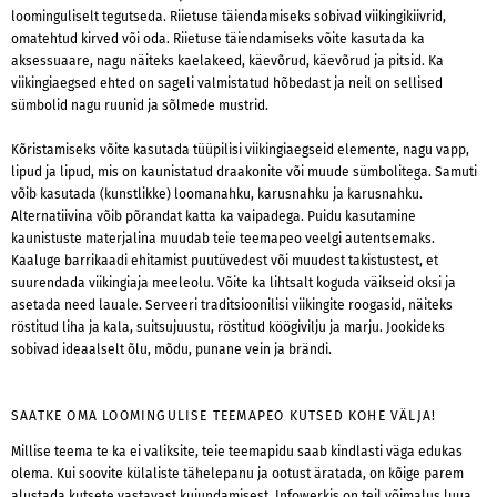
loominguliselt tegutseda. Riietuse täiendamiseks sobivad viikingikiivrid,
omatehtud kirved või oda. Riietuse täiendamiseks võite kasutada ka
aksessuaare, nagu näiteks kaelakeed, käevõrud, käevõrud ja pitsid. Ka
viikingiaegsed ehted on sageli valmistatud hõbedast ja neil on sellised
sümbolid nagu ruunid ja sõlmede mustrid.
Kõristamiseks võite kasutada tüüpilisi viikingiaegseid elemente, nagu vapp,
lipud ja lipud, mis on kaunistatud draakonite või muude sümbolitega. Samuti
võib kasutada (kunstlikke) loomanahku, karusnahku ja karusnahku.
Alternatiivina võib põrandat katta ka vaipadega. Puidu kasutamine
kaunistuste materjalina muudab teie teemapeo veelgi autentsemaks.
Kaaluge barrikaadi ehitamist puutüvedest või muudest takistustest, et
suurendada viikingiaja meeleolu. Võite ka lihtsalt koguda väikseid oksi ja
asetada need lauale. Serveeri traditsioonilisi viikingite roogasid, näiteks
röstitud liha ja kala, suitsujuustu, röstitud köögivilju ja marju. Jookideks
sobivad ideaalselt õlu, mõdu, punane vein ja brändi.
SAATKE OMA LOOMINGULISE TEEMAPEO KUTSED KOHE VÄLJA!
Millise teema te ka ei valiksite, teie teemapidu saab kindlasti väga edukas
olema. Kui soovite külaliste tähelepanu ja ootust äratada, on kõige parem
alustada kutsete vastavast kujundamisest. Infowerkis on teil võimalus luua