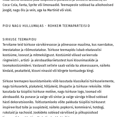
Coca-Cola, Fanta, Sprite või limonaadid. Teemapeole sobivad ka alkohoolsed
joogid, nagu õlu ja vein, aga ka Martinid või viski.
PIDU NAGU HULLUMAJAS - ROHKEM TEEMAPARTEISID
SIRKUSE TEEMAPIDU
Tervitame teid tsirkuse värvikirevasse ja põnevasse maailma, kus naerdakse,
imestatakse ja rõõmustatakse. Tsirkuse teemapidu lubab ebatavalisi
kostüüme, loovust ja mitmekülgsust. Kostüümid võivad varieeruda
ringmeistri-, artisti- ja akrobaatikariietustest kuni klounimaskide ja
loomakostüümideni. Vastavalt sellele saab valida ka aksessuaare, näiteks
kindaid, peakatteid, klouni ninasid või kõrgete kontsadega kingi.
Sirkuse teemapeo kaunistamiseks võib kasutada klassikalisi tsirkuselemente,
nagu tsirkusetelk, plakateid, hõljukeid, õhupalle ja tsirkuse rekvisiite. Võite
kasutada ka tüüpilisi tsirkuse motiive, nagu tsirkuse logo, loomad või
akrobaadid. Ka punase ja valge või sinise ja valge värviga triibud sobivad
hästi dekoratsiooniks. Toitlustamiseks võite pakkuda tüüpilisi tsirkusest
inspireeritud toite ja suupisteid, näiteks popkorni, kommivärvi, hotdogi,
rukolaid ja nachosid. Jookideks sobivad värvilised ja pilkupüüdvad