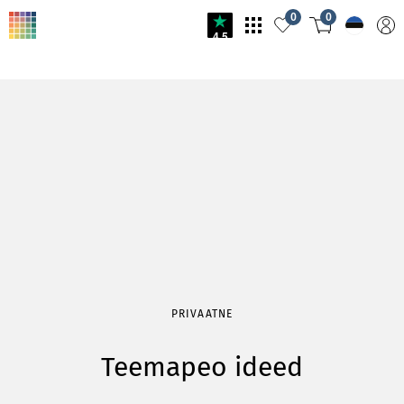
0
0
4.5
PRIVAATNE
Teemapeo ideed