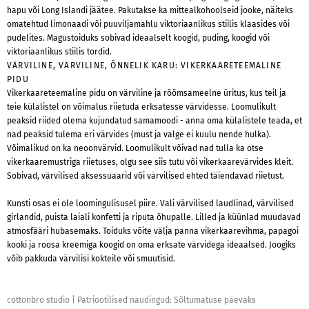
hapu või Long Islandi jäätee. Pakutakse ka mittealkohoolseid jooke, näiteks
omatehtud limonaadi või puuviljamahlu viktoriaanlikus stiilis klaasides või
pudelites. Magustoiduks sobivad ideaalselt koogid, puding, koogid või
viktoriaanlikus stiilis tordid.
VÄRVILINE, VÄRVILINE, ÕNNELIK KARU: VIKERKAARETEEMALINE
PIDU
Vikerkaareteemaline pidu on värviline ja rõõmsameelne üritus, kus teil ja
teie külalistel on võimalus riietuda erksatesse värvidesse. Loomulikult
peaksid riided olema kujundatud samamoodi - anna oma külalistele teada, et
nad peaksid tulema eri värvides (must ja valge ei kuulu nende hulka).
Võimalikud on ka neoonvärvid. Loomulikult võivad nad tulla ka otse
vikerkaaremustriga riietuses, olgu see siis tutu või vikerkaarevärvides kleit.
Sobivad, värvilised aksessuaarid või värvilised ehted täiendavad riietust.
Kunsti osas ei ole loomingulisusel piire. Vali värvilised laudlinad, värvilised
girlandid, puista laiali konfetti ja riputa õhupalle. Lilled ja küünlad muudavad
atmosfääri hubasemaks. Toiduks võite välja panna vikerkaarevihma, papagoi
kooki ja roosa kreemiga koogid on oma erksate värvidega ideaalsed. Joogiks
võib pakkuda värvilisi kokteile või smuutisid.
cottonbro studio
|
Patriootilised naudingud: Sõltumatuse päevaks