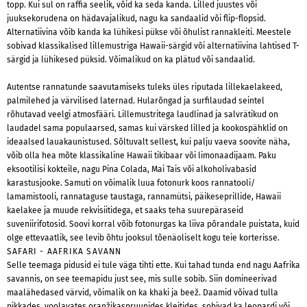
topp. Kui sul on raffia seelik, võid ka seda kanda. Lilled juustes või
juuksekorudena on hädavajalikud, nagu ka sandaalid või flip-flopsid.
Alternatiivina võib kanda ka lühikesi pükse või õhulist rannakleiti. Meestele
sobivad klassikalised lillemustriga Hawaii-särgid või alternatiivina lahtised T-
särgid ja lühikesed püksid. Võimalikud on ka plätud või sandaalid.
Autentse rannatunde saavutamiseks tuleks üles riputada lillekaelakeed,
palmilehed ja värvilised laternad. Hularõngad ja surfilaudad seintel
rõhutavad veelgi atmosfääri. Lillemustritega laudlinad ja salvrätikud on
laudadel sama populaarsed, samas kui värsked lilled ja kookospähklid on
ideaalsed lauakaunistused. Sõltuvalt sellest, kui palju vaeva soovite näha,
võib olla hea mõte klassikaline Hawaii tikibaar või limonaadijaam. Paku
eksootilisi kokteile, nagu Pina Colada, Mai Tais või alkoholivabasid
karastusjooke. Samuti on võimalik luua fotonurk koos rannatooli/
lamamistooli, rannataguse taustaga, rannamütsi, päikeseprillide, Hawaii
kaelakee ja muude rekvisiitidega, et saaks teha suurepäraseid
suveniirifotosid. Soovi korral võib fotonurgas ka liiva põrandale puistata, kuid
olge ettevaatlik, see levib õhtu jooksul tõenäoliselt kogu teie korterisse.
SAFARI - AAFRIKA SAVANN
Selle teemaga pidusid ei tule väga tihti ette. Kui tahad tunda end nagu Aafrika
savannis, on see teemapidu just see, mis sulle sobib. Siin domineerivad
maalähedased värvid, võimalik on ka khaki ja beež. Daamid võivad tulla
pikkades, voolavates oranžikaspruunides kleitides, sobivad ka leopardi või