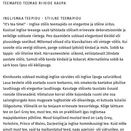
TEEMAPEO TEEMAD RIIKIDE KAUPA
INGLISMAA TEEPIDU - STIILNE TEEMAPIDU
"It's tea time!" - Inglise stiilis teemapidu on elegantne ja stiilne üritus.
Kuulsat inglise teeaega saab tähistada stiilselt erinevate dekoratsioonide ja
eelkõige sobivate riietega. Peo daamidele sobivad elegantsed kleidid või
pluusidega seelikud. Mõlemad võivad olla klassikalises või vintage-stiilis. Kui
soovite olla veelgi stiilsem, pange sobivad (pitsist) kindad ja müts. Sobib ka
täppis- või lilleline kleit. Härrasmeestele: ülikond, eelistatavalt 20ndate
aastate stiilis. Samuti võib kanda kindaid ja kübarat. Alternatiivina sobib ka
särk koos lipsu või kikilipsuga.
Kinnituseks sobivad muidugi inglise värvides või inglise lipuga salvrätikud.
Laua keskele võib asetada suure teekannu, mis omakorda kaetakse pitsilise
laudlinaga või elegantse laudlinaga. Kasutage stiilseks taustaks ilusaid
rooside lilleseadeid. Võimaluse korral võite kujundada ruumi ühe osa
salonginurgaks koos mugavate tugitoolide või diivanitega, et kutsuda külalisi
lõõgastuma. Võimalik on ka teejaam erinevate teesortidega. Kõige tähtsam
tee on Earl Grey tee, must tee, mis on praktiliselt igas Inglismaa
majapidamises põhiline. Muud tüüpilised mustad teed on Lady Grey,
Yorkshire, Prince of Wales, Darjeeling ja inglise hommikusöögi tee. Kuid mitte
ainult must tee, vaid ka maitsestatud teed, nagu apelsini- või sidrunitee, on