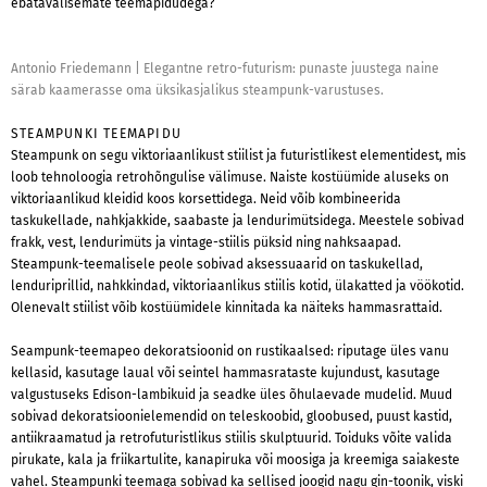
ebatavalisemate teemapidudega?
Antonio Friedemann
|
Elegantne retro-futurism: punaste juustega naine
särab kaamerasse oma üksikasjalikus steampunk-varustuses.
STEAMPUNKI TEEMAPIDU
Steampunk on segu viktoriaanlikust stiilist ja futuristlikest elementidest, mis
loob tehnoloogia retrohõngulise välimuse. Naiste kostüümide aluseks on
viktoriaanlikud kleidid koos korsettidega. Neid võib kombineerida
taskukellade, nahkjakkide, saabaste ja lendurimütsidega. Meestele sobivad
frakk, vest, lendurimüts ja vintage-stiilis püksid ning nahksaapad.
Steampunk-teemalisele peole sobivad aksessuaarid on taskukellad,
lenduriprillid, nahkkindad, viktoriaanlikus stiilis kotid, ülakatted ja vöökotid.
Olenevalt stiilist võib kostüümidele kinnitada ka näiteks hammasrattaid.
Seampunk-teemapeo dekoratsioonid on rustikaalsed: riputage üles vanu
kellasid, kasutage laual või seintel hammasrataste kujundust, kasutage
valgustuseks Edison-lambikuid ja seadke üles õhulaevade mudelid. Muud
sobivad dekoratsioonielemendid on teleskoobid, gloobused, puust kastid,
antiikraamatud ja retrofuturistlikus stiilis skulptuurid. Toiduks võite valida
pirukate, kala ja friikartulite, kanapiruka või moosiga ja kreemiga saiakeste
vahel. Steampunki teemaga sobivad ka sellised joogid nagu gin-toonik, viski