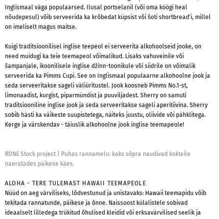
Inglismaal väga populaarsed. Ilusal portselanil (või oma köögi heal
nõudepesul) võib serveerida ka krõbedat küpsist või šoti shortbread'i, millel
on imeliselt magus maitse.
Kuigi traditsioonilisel inglise teepeol ei serveerita alkohoolseid jooke, on
need muidugi ka teie teemapeol võimalikud. Lisaks vahuveinile või
šampanjale, ikoonilisele inglise džinn-toonikule või siidrile on võimalik
serveerida ka Pimms Cupi. See on Inglismaal populaarne alkohoolne jook ja
seda serveeritakse sageli väliüritustel. Jook koosneb Pimms No.1-st,
limonaadist, kurgist, piparmündist ja puuviljadest. Sherry on samuti
traditsiooniline inglise jook ja seda serveeritakse sageli aperitiivina. Sherry
sobib hästi ka väikeste suupistetega, näiteks juustu, oliivide või pähklitega.
Kerge ja värskendav - täiuslik alkohoolne jook inglise teemapeole!
RDNE Stock project
|
Puhas rannamelu: kaks sõpra naudivad kokteile
naeratades päikese käes.
ALOHA - TERE TULEMAST HAWAII TEEMAPEOLE
Nüüd on aeg värviliseks, lõdvestunud ja unistavaks: Hawaii teemapidu võib
tekitada rannatunde, päikese ja õnne. Naissoost külalistele sobivad
ideaalselt lilledega trükitud õhulised kleidid või erksavärvilised seelik ja