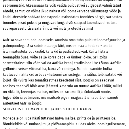
sebramustrid. Aksessuaariks võib valida puidust või sulgedest valmistatud
ehteid, samuti on võimalikud nahast või loomakarvade välimusega vööd ja
kotid. Meestele sobivad teemapeole mahedates toonides särgid, sarnastes
toonides pikad püksid ja mugavad kingad või saapad täiendavad riietust
suurepäraselt. Lisa safari müts või müts ja oledki valmis!
Aafrika savannitunde loomiseks kaunista oma tuba puidust loomafiguuride ja
palmipuudega. Siia sobib peaaegu kõik, mis on maalähedane - aseta
istumisalusteks puukastid, ka tekid ja padjad sobivad. Kui tähistate
teemapidu õues, võite selle korraldada ka ümber lõkke. Grilltoitu
serveeritakse, siin võite valida Aafrika braai, traditsioonilise Lõuna-Aafrika
grillimise veise- või sealiha, kana või ribidega. Muude lisandite hulka
kuuluvad mahlakad arbuusi-haloumi varrastega, maisiliha, leib, salatid või
jollof-riis (vürtsikas tomatikastmes keedetud riis). Joogiks on saadaval
rooibos-teed või hibiskuse jääteed. Amarula on tuntud Aafrika liköör, millel
on rikkalik, kreemjas maitse, milles on karamelli ja šokolaadi noote.
Ingveriõlu ja palmivein, mis maitseb pigem magusalt ja hapult, on samuti
autentsed Aafrika joogid.
SOOVITUSI TEEMAPIDUDE JAOKS STIILIDE KAUPA
Monedele on juba hästi tuttavad halva maitse, printside ja printsesside,
õhtukleidide või muinasjutu ja pidžaamapidu. Kuidas oleks loomingulisemate,