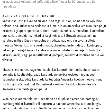
armastusega kujundatud buffet tüüpiliste Ameerika hõrgutiste ja USA
lippudega.
AMEERIKA KESKKOOLI TEEMAPIDU
Vaevalt sellest, kui vanad su külalised tegelikult on, on nad täna kõik jälle
teismelised. Kui uskuda seriaale ja filme, siis on Ameerika keskkoolides palju
erinevaid gruppe: sportlased, cheerleaderid, nohikud, muusikud, kunstnikud,
punkarid, autsaiderid, rikkad ja isegi nohikud. Sõltuvalt sellest, milline
külaline millise jõugu meeleolus on, võivad nad end vastavalt sellele
riietada. Võimalikud on sporditrikood, cheerleaderite riided, ülikoolijoped,
teksad ja T-särgid koos nikerklaaside või värviliste tossudega. Sobivad ka
aksessuaarid, nagu pesapallimütsid, pomplid, seljakotid, kooliraamatud või
vihikud.
Klassilisi elemente, nagu koolikapid, karikaturniiride riiulid, cheerleader-
pomplid ja koolipuldid, saab kasutada Ameerika keskkooli teemapeo
kaunistamiseks. Võite kasutada ka tüüpilisi Ameerika koolide motiive, nagu
kooli logod või maskotid. Kaunistuseks sobivad hästi koolivärvides või
Ameerika lipu mustriga õhupallid.
Mida peaks olema toiduks? Ideaalsed on tüüpilised Ameerika hotdogid,
hamburgerid, friikartulid või popkorn ja nachod. Ameerika karastusjoogid,
mida tuleks kindlasti juua tüüpilistest punastest ja sinistest tassidest, on