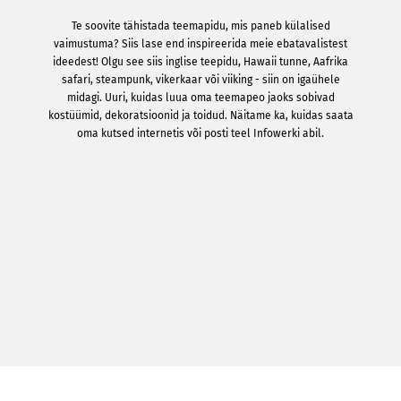
Te soovite tähistada teemapidu, mis paneb külalised
vaimustuma? Siis lase end inspireerida meie ebatavalistest
ideedest! Olgu see siis inglise teepidu, Hawaii tunne, Aafrika
safari, steampunk, vikerkaar või viiking - siin on igaühele
midagi. Uuri, kuidas luua oma teemapeo jaoks sobivad
kostüümid, dekoratsioonid ja toidud. Näitame ka, kuidas saata
oma kutsed internetis või posti teel Infowerki abil.