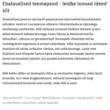
Ebatavalised teemapeod - leidke loovad ideed
siit
Temaatilised peod on äärmiselt populaarsed alternatiivid klassikalistele
pidudele: need on suurepärane võimalus lõbutsemiseks ja sõpradega
kvaliteetaja veetmiseks. Kõik riietuvad vastavalt kindlale teemale ja peo
dekoratsioonid sobivad teemaga, luues lõbusa ja meelelahutusliku
atmosfääri. Lõbusus on garanteeritud! Teemapidu võimaldab teil ka
loominguliselt tegutseda ja ennast väljendada. Võite kujundada ja valmistada
kostüümi või valida unikaalse riietuse, mis sobib teemaga. Laske oma
külalistel end üllatada! Samuti kipub ebatavaline teemapidu kauem meelde
jääma kui tavalistel pidudel, kus puudub konkreetne riietuskood või
dekoratsioon.
Kõik kokku võttes on teemapidu lõbus ja ainulaadne kogemus, mida tasub
proovida. Uuri meie blogipostitusest, milliseid loomingulisi või isegi
hullumeelseid teemasid saad valida, mida kõik ei oota!
TEAcreativelife │Soo Chung
|
Meelelahutus: kreemjas maasikajäätis, mida
serveeritakse oskuslikult stiilsel taldrikul.