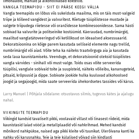
limonaadid, mahlad ja alkoholivabad kokteilid.
VANGLA TEEMAPIDU - SIIT EI PÄÄSE KEEGI VÄLJA
Vangla teemapidu on lõbus viis sukelduda maailma, mis on täis must-valgeid
triipe ja klišeed vangidest ja valvuritest. Riietuge tüüpilistesse mustade ja
valgete triipudega riietesse või oranžidesse kombinesoonidesse. Sama hästi
sobivad ka valvurite ja politseinike kostüümid. Käeraudad, numbrimärgid,
maalitud vanglatätoveeringud või ketilõksud on ideaalsed aksessuaarid.
Dekoratsioonina on kõige parem kasutada selliseid elemente nagu trellid,
numbrimärgid või aiad. Võite teha ka näiteks traatvõrguga aia ja kasutada
seda laua kaunistamiseks. Veenduge, et dekoratsioonid oleksid tüüpilistes
vangla värvides - sinihall või must-valge. Toidu osas võite serveerida
tüüpilisi, vanglale sobivaid toite ja suupisteid, näiteks võileibu, kananugeteid,
pitsaid, krõpsusid ja dippe. Sobivate jookide hulka kuuluvad alkohoolsed
joogid ja segajoogid, mida saate serveerida ühekordsetes tassides või kärus.
Larry Manuel
|
Põhjala sõdalane: otsustavus silmis, tugevus kätes ja ajalugu
nahal.
VIIKINGITE TEEMAPIDU
Viikingid kandsid tavaliselt pikki, voolavaid villast või linasest riideid, mida
kaunistasid laiad vööd ja metallplaadid või nahkrihmad. Mehed kandsid
mõnikord nahkpükse, naised aga pikki kleite või tuunikat. Ülerõivana kanti ka
nahku või karusnahku. Teie ja teie külalised võivad siin kindlasti