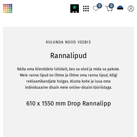
0
0
4.5
KUJUNDA NÜÜD VEEBIS
Rannalipud
Näita oma klientidele lühidalt, kes sa oled ja mida sa pakute.
Meie ranna lipud on lihtne ja lihtne oma ranna lipud, kõigi
reklaamikandjate hulgas. Alusta kohe ja luua oma
individuaalne disain meie online-disaini tööriistaga.
610 x 1550 mm Drop Rannalipp