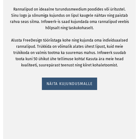
Rannalipud on ideaalne turundusmeedium poodides või üritustel.
Sinu logo ja sõnumiga kujundus on lipul kaugele nähtav ning paistab
rahva seas silma. Infowerk-is saad kujundada oma rannalipud veebis
hõlpsalt ning taskukohaselt.
Alusta FreeDesign tööriistaga kohe ning kujunda oma individuaalsed
rannalipud. Trükkida on võimalik alates ühest lipust, kuid meie
trükikoda on valmis tootma ka suuremas mahus. Infowerk suudab
toota kuni 50 ühikut ühe tellimuse kohta! Kasuta ära meie head
kvaliteeti, suurepärast teenust ning kiiret kohaletoomist.
NÄITA KUJUNDUSMALLE