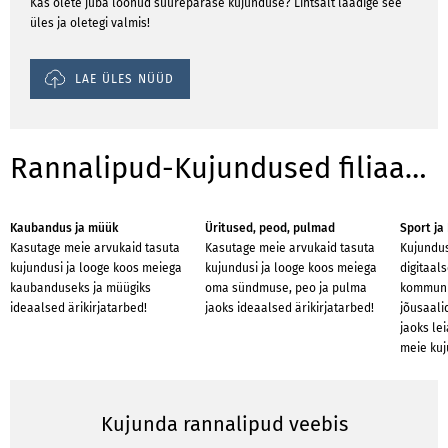
Kas olete juba loonud suurepärase kujunduse? Lihtsalt laadige see
üles ja oletegi valmis!
LAE ÜLES NÜÜD
Rannalipud-Kujundused filiaalidele
Kaubandus ja müük
Üritused, peod, pulmad
Sport ja
Kasutage meie arvukaid tasuta
Kasutage meie arvukaid tasuta
Kujundus
kujundusi ja looge koos meiega
kujundusi ja looge koos meiega
digitaal
kaubanduseks ja müügiks
oma sündmuse, peo ja pulma
kommunik
ideaalsed ärikirjatarbed!
jaoks ideaalsed ärikirjatarbed!
jõusaali
jaoks lei
meie kuj
Kujunda rannalipud veebis