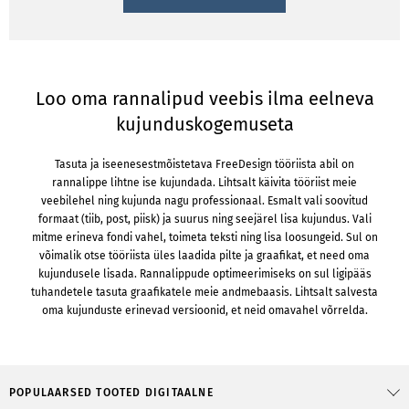
Loo oma rannalipud veebis ilma eelneva
kujunduskogemuseta
Tasuta ja iseenesestmõistetava FreeDesign tööriista abil on
rannalippe lihtne ise kujundada. Lihtsalt käivita tööriist meie
veebilehel ning kujunda nagu professionaal. Esmalt vali soovitud
formaat (tiib, post, piisk) ja suurus ning seejärel lisa kujundus. Vali
mitme erineva fondi vahel, toimeta teksti ning lisa loosungeid. Sul on
võimalik otse tööriista üles laadida pilte ja graafikat, et need oma
kujundusele lisada. Rannalippude optimeerimiseks on sul ligipääs
tuhandetele tasuta graafikatele meie andmebaasis. Lihtsalt salvesta
oma kujunduste erinevad versioonid, et neid omavahel võrrelda.
POPULAARSED TOOTED DIGITAALNE