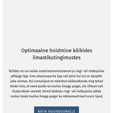
Optimaalne hoidmine kõikides
ilmastikutingimustes
Tellides on sul valida installatsioonisüsteemi ja ringi- või ristikujulise
põhjaga lipp. Ilma aksessuaarita lipp vali juhul kui sul on lipupõhi
juba olemas. Kui rannalipud on mõeldud välikeskkonda ning tahad
kindel olla, et need püsiks ka tuulise ilmaga paigal, siis lihtsalt vali
lisatarvikuks veekott. Kiirelt täidetav ringi- või ristikujulise põhja
raskus hoiab tuulise ilmaga paigal ka mitmemeetrised suure lipud.
NÄITA KUJUNDUSMALLE