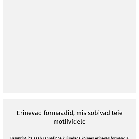
Erinevad formaadid, mis sobivad teie
motiividele
Easyprint-iga saab rannalippe kujundada kolmes erinevas formaadis: