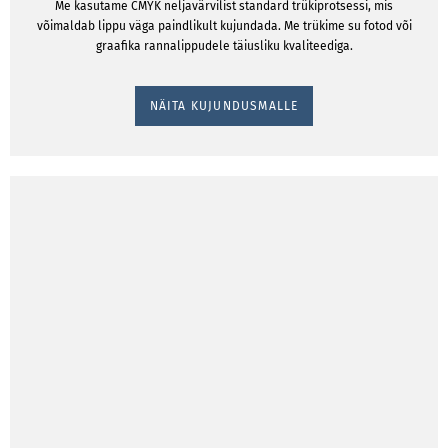
Me kasutame CMYK neljavärvilist standard trükiprotsessi, mis
võimaldab lippu väga paindlikult kujundada. Me trükime su fotod või
graafika rannalippudele täiusliku kvaliteediga.
NÄITA KUJUNDUSMALLE