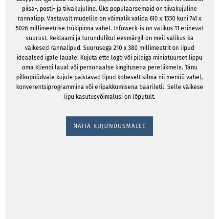
piisa-, posti- ja tiivakujuline. Üks populaarsemaid on tiivakujuline
rannalipp. Vastavalt mudelile on võimalik valida 610 x 1550 kuni 741 x
5026 millimeetrise trükipinna vahel. Infowerk-is on valikus 11 erinevat
suurust. Reklaami ja turundulikul eesmärgil on meil valikus ka
väikesed rannalipud. Suurusega 210 x 380 millimeetrit on lipud
ideaalsed igale lauale. Kujuta ette logo või pildiga miniatuurset lippu
oma kliendi laual või personaalse kingitusena pereliikmele. Tänu
pilkupüüdvale kujule paistavad lipud koheselt silma nii menüü vahel,
konverentsiprogrammina või eripakkumisena baariletil. Selle väikese
lipu kasutusvõimalusi on lõputult.
NÄITA KUJUNDUSMALLE