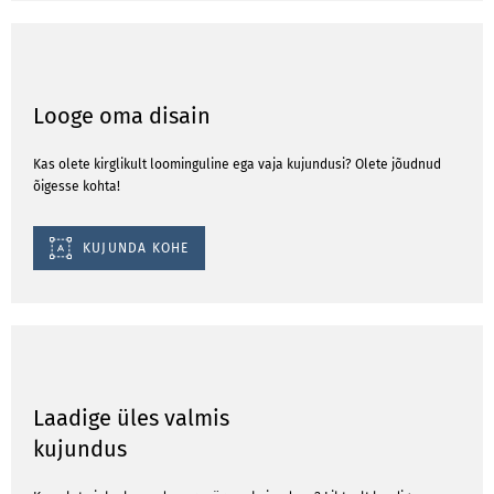
Looge oma disain
Kas olete kirglikult loominguline ega vaja kujundusi? Olete jõudnud
õigesse kohta!
KUJUNDA KOHE
Laadige üles valmis
kujundus